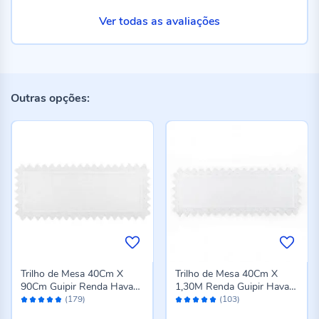
Ver todas as avaliações
Outras opções:
Trilho de Mesa 40Cm X
Trilho de Mesa 40Cm X
90Cm Guipir Renda Havan
1,30M Renda Guipir Havan
Avaliação:
Avaliação:
Casa - Paris
Casa - Paris
(179)
(103)
96%
98%