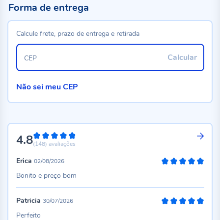
Forma de entrega
Calcule frete, prazo de entrega e retirada
Calcular
CEP
Não sei meu CEP
4.8
96%
(148)
avaliações
Erica
02/08/2026
100%
Bonito e preço bom
Patricia
30/07/2026
100%
Perfeito