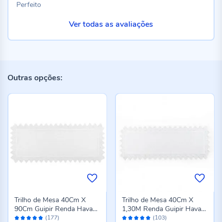
Perfeito
Ver todas as avaliações
Outras opções:
Trilho de Mesa 40Cm X
Trilho de Mesa 40Cm X
90Cm Guipir Renda Havan
1,30M Renda Guipir Havan
Avaliação:
Avaliação:
Casa - Paris
Casa - Paris
(177)
(103)