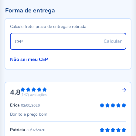
Forma de entrega
Calcule frete, prazo de entrega e retirada
Calcular
CEP
Não sei meu CEP
4.8
96%
(147)
avaliações
Erica
02/08/2026
100%
Bonito e preço bom
Patricia
30/07/2026
100%