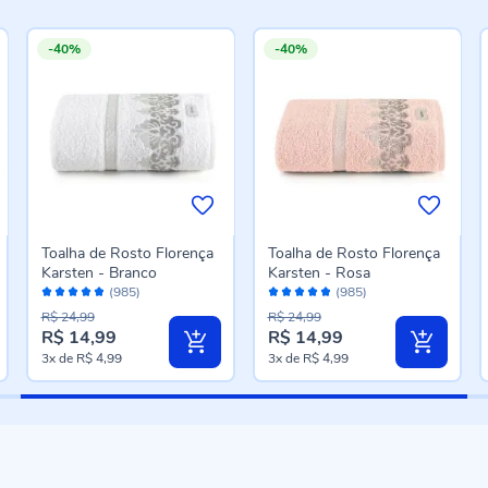
-40%
-40%
Toalha de Rosto Florença
Toalha de Rosto Florença
Karsten - Branco
Karsten - Rosa
Avaliação:
Avaliação:
(985)
(985)
96%
96%
R$ 24,99
R$ 24,99
R$ 14,99
R$ 14,99
Preço
Preço
3x
de
R$ 4,99
3x
de
R$ 4,99
especial
especial