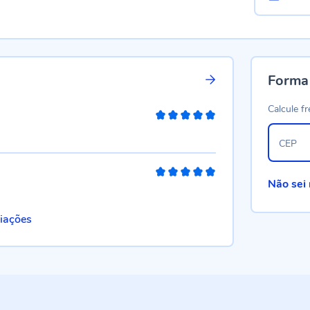
Forma
Calcule fr
100%
CEP
100%
Não sei
liações