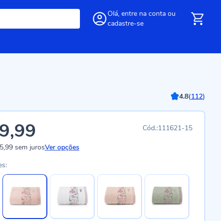
Olá,
entre
na conta
ou
cadastre-se
4.8
(
112
)
9,99
111621-15
5,99
sem juros
Ver opções
es: