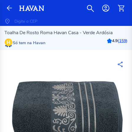
Toalha De Rosto Roma Havan Casa - Verde Ardósia
4.9
(
159
)
Só tem na Havan