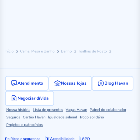
Início
Cama, Mesa e Banho
Banho
Toalhas de Rosto
Atendimento
Nossas lojas
Blog Havan
Negociar dívida
Nossa história
Lista de presentes
Vagas Havan
Painel do colaborador
Seguros
Cartão Havan
Igualdade salarial
Troco solidário
Projetos e patrocínios
Políticas e segurança
Acessibilidade
LGPD