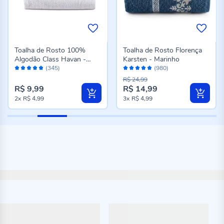
Toalha de Rosto 100%
Toalha de Rosto Florença
Algodão Class Havan -
Karsten - Marinho
Avaliação:
Avaliação:
Branco
(345)
(980)
96%
96%
R$ 24,99
R$ 9,99
R$ 14,99
Preço
2x
R$ 4,99
3x
R$ 4,99
especial