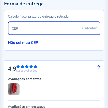
Forma de entrega
Calcule frete, prazo de entrega e retirada
Calcular
CEP
Não sei meu CEP
4.9
98%
(159)
avaliações
Avaliações com fotos
Avaliações em destaque