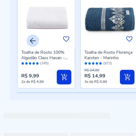
a
Toalha de Rosto 100%
Toalha de Rosto Florença
Algodão Class Havan -
Karsten - Marinho
Avaliação:
Avaliação:
Branco
(345)
(972)
96%
96%
R$ 24,99
R$ 9,99
R$ 14,99
Preço
2x
de
R$ 4,99
3x
de
R$ 4,99
especial