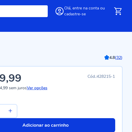
Olá,
entre
na conta
ou
cadastre-se
4.8
(
32
)
9,99
428215-1
4,99
sem juros
Ver opções
Adicionar ao carrinho