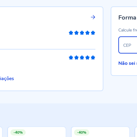
Forma
Calcule fr
100%
CEP
100%
Não sei
liações
-40%
-40%