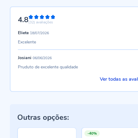
4.8
96%
(32)
avaliações
Eliete
18/07/2026
Excelente
Josiani
06/06/2026
Pruduto de excelente qualidade
Ver todas as ava
Outras opções:
-40%