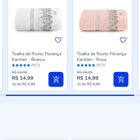
Toalha de Rosto Florença
Toalha de Rosto Florença
Karsten - Branco
Karsten - Rosa
Avaliação:
Avaliação:
(972)
(972)
96%
96%
R$ 24,99
R$ 24,99
R$ 14,99
R$ 14,99
Preço
Preço
3x
de
R$ 4,99
3x
de
R$ 4,99
especial
especial