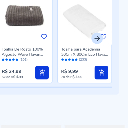
Toalha De Rosto 100%
Toalha para Academia
Toal
Algodão Wave Havan
30Cm X 80Cm Eco Havan
Kars
Avaliação:
Avaliação:
Aval
Casa 1 Pç - Chumbo New
Casa - Branco
(101)
(233)
98%
96%
96
R$ 2
R$ 24,99
R$ 9,99
R$ 
Pre
5x
de
R$ 4,99
2x
de
R$ 4,99
3x
d
esp