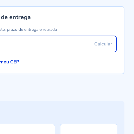
 de entrega
ete, prazo de entrega e retirada
Calcular
 meu CEP
-4