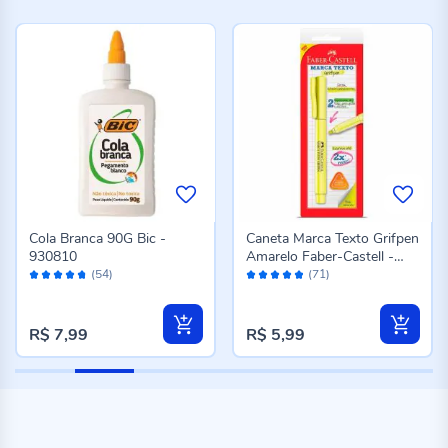
Cola Branca 90G Bic -
Caneta Marca Texto Grifpen
930810
Amarelo Faber-Castell -
Avaliação:
Avaliação:
SM/MTAMZF
(54)
(71)
94%
96%
R$ 7,99
R$ 5,99