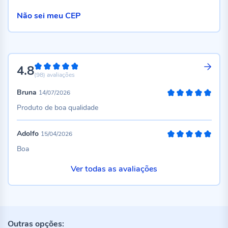
Não sei meu CEP
4.8
96%
(98)
avaliações
Bruna
14/07/2026
100%
Produto de boa qualidade
Adolfo
15/04/2026
100%
Boa
Ver todas as avaliações
Outras opções: