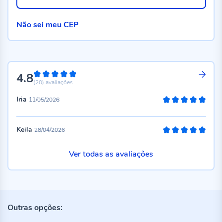
Não sei meu CEP
4.8
96%
(20)
avaliações
Iria
11/05/2026
100%
Keila
28/04/2026
100%
Ver todas as avaliações
Outras opções: