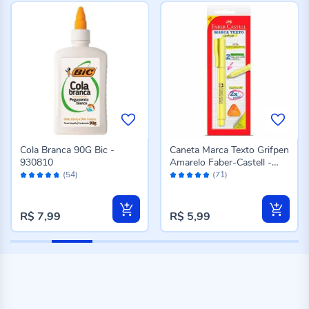
Cola Branca 90G Bic -
Caneta Marca Texto Grifpen
930810
Amarelo Faber-Castell -
Avaliação:
Avaliação:
SM/MTAMZF
(54)
(71)
94%
96%
R$ 7,99
R$ 5,99