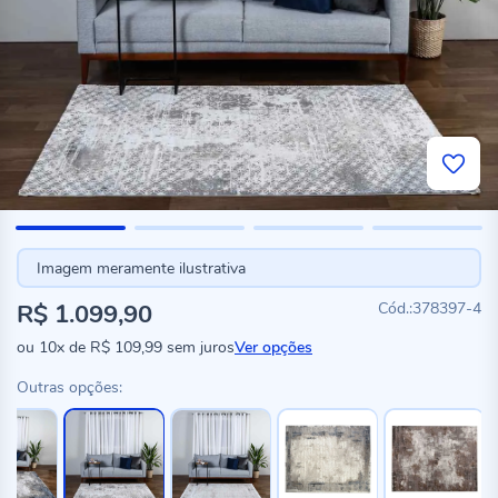
Imagem meramente ilustrativa
R$ 1.099,90
378397-4
ou
10x
de
R$ 109,99
sem juros
Ver opções
Outras opções: