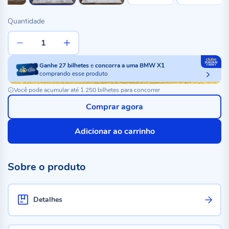
Quantidade
Ganhe
27
bilhetes
e
concorra a uma BMW X1
comprando esse produto
Você pode acumular até 1.250 bilhetes para concorrer
Comprar agora
Adicionar ao carrinho
Sobre o produto
Detalhes