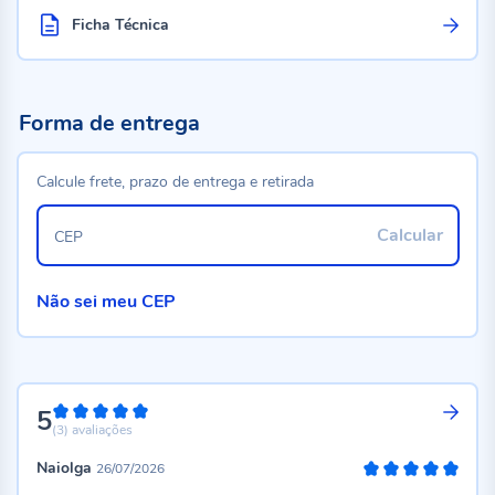
Ficha Técnica
Forma de entrega
Calcule frete, prazo de entrega e retirada
Calcular
CEP
Não sei meu CEP
5
100%
(3)
avaliações
Naiolga
26/07/2026
100%