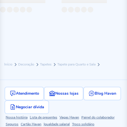
Início
Decoração
Tapetes
Tapete para Quarto e Sala
Atendimento
Nossas lojas
Blog Havan
Negociar dívida
Nossa história
Lista de presentes
Vagas Havan
Painel do colaborador
Seguros
Cartão Havan
Igualdade salarial
Troco solidário