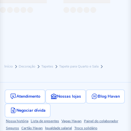
Início
Decoração
Tapetes
Tapete para Quarto e Sala
Atendimento
Nossas lojas
Blog Havan
Negociar dívida
Nossa história
Lista de presentes
Vagas Havan
Painel do colaborador
Seguros
Cartão Havan
Igualdade salarial
Troco solidário