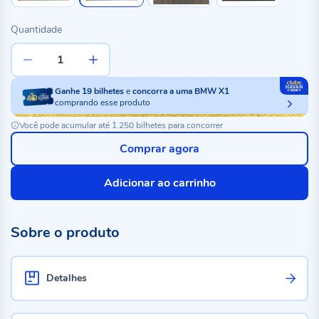
Quantidade
Ganhe
19
bilhetes
e
concorra a uma BMW X1
comprando esse produto
Você pode acumular até 1.250 bilhetes para concorrer
Comprar agora
Adicionar ao carrinho
Sobre o produto
Detalhes