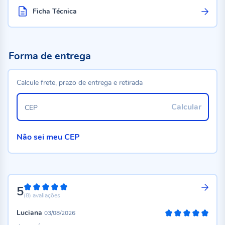
Ficha Técnica
Forma de entrega
Calcule frete, prazo de entrega e retirada
Calcular
CEP
Não sei meu CEP
5
100%
(8)
avaliações
Luciana
03/08/2026
100%