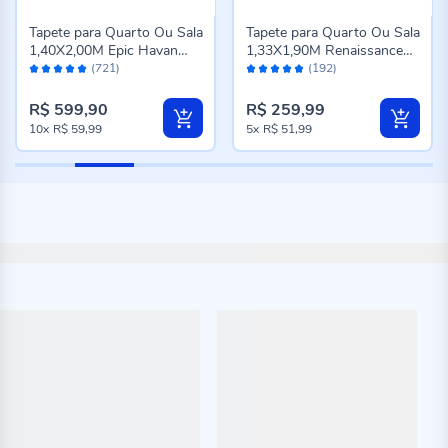
Tapete para Quarto Ou Sala
Tapete para Quarto Ou Sala
1,40X2,00M Epic Havan
1,33X1,90M Renaissance
Avaliação:
Avaliação:
Casa - Cinza Novo
Havan Casa - Genova
(721)
(192)
98%
96%
Taupe
R$ 599,90
R$ 259,99
10x
R$ 59,99
5x
R$ 51,99