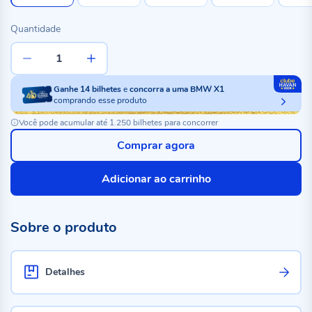
Quantidade
Ganhe
14
bilhetes
e
concorra a uma BMW X1
comprando esse produto
Você pode acumular até 1.250 bilhetes para concorrer
Comprar agora
Adicionar ao carrinho
Sobre o produto
Detalhes