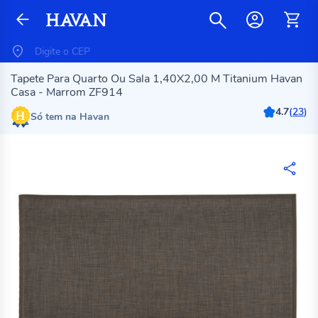
Tapete Para Quarto Ou Sala 1,40X2,00 M Titanium Havan
Casa - Marrom ZF914
4.7
(
23
)
Só tem na Havan