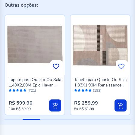
Outras opções:
Tapete para Quarto Ou Sala
Tapete para Quarto Ou Sala
1,40X2,00M Epic Havan
1,33X1,90M Renaissance
Avaliação:
Avaliação:
Casa - Cinza Novo
Havan Casa - Genova
(721)
(192)
98%
96%
Taupe
R$ 599,90
R$ 259,99
10x
R$ 59,99
5x
R$ 51,99