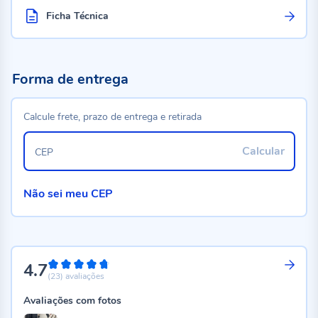
Ficha Técnica
Forma de entrega
Calcule frete, prazo de entrega e retirada
Calcular
CEP
Não sei meu CEP
4.7
94%
(23)
avaliações
Avaliações com fotos