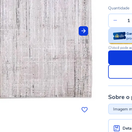
Quantidade
Ga
pro
Você pode ac
Sobre o
Imagem me
Deta