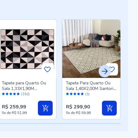
Tapete para Quarto Ou
Tapete Para Quarto Ou
Tape
Sala 1,33X1,90M
Sala 1,40X2,00M Santorini
Lis
Avaliação:
Avaliação:
Aval
Renaissance Havan Casa
Havan Casa - Natural
Casa
(192)
(3)
96%
100%
98
- Porto Preto
Tramado
R$ 259,99
R$ 299,90
R$ 
5x
de
R$ 51,99
5x
de
R$ 59,98
5x
d