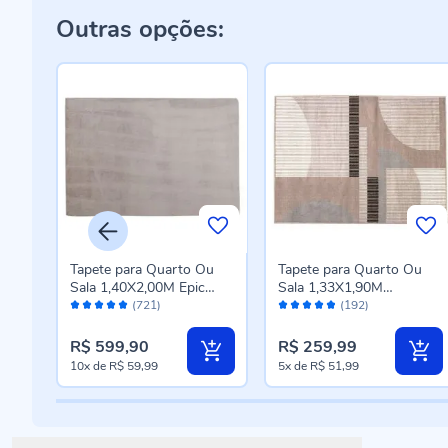
Outras opções:
u
Tapete para Quarto Ou
Tapete para Quarto Ou
Sala 1,40X2,00M Epic
Sala 1,33X1,90M
Avaliação:
Avaliação:
Havan Casa - Cinza Novo
Renaissance Havan Casa
(721)
(192)
98%
96%
- Genova Taupe
R$ 599,90
R$ 259,99
10x
de
R$ 59,99
5x
de
R$ 51,99