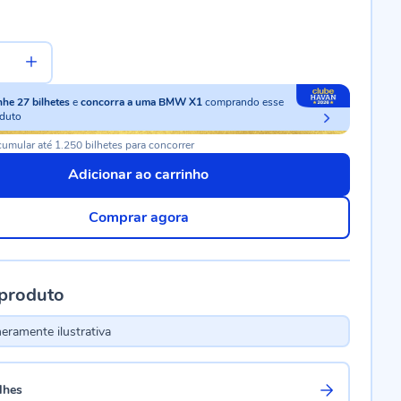
nhe
27
bilhetes
e
concorra a uma BMW X1
comprando esse
duto
umular até 1.250 bilhetes para concorrer
Adicionar ao carrinho
Comprar agora
 produto
ramente ilustrativa
lhes