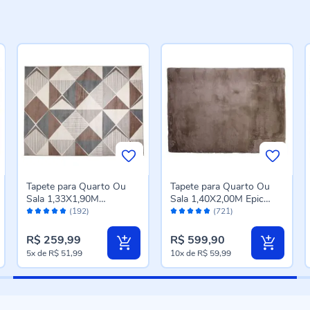
Tapete para Quarto Ou
Tapete para Quarto Ou
Sala 1,33X1,90M
Sala 1,40X2,00M Epic
Avaliação:
Avaliação:
Renaissance Havan Casa
Havan Casa - Taupe
(192)
(721)
96%
98%
- Venice Cinza
R$ 259,99
R$ 599,90
5x
de
R$ 51,99
10x
de
R$ 59,99