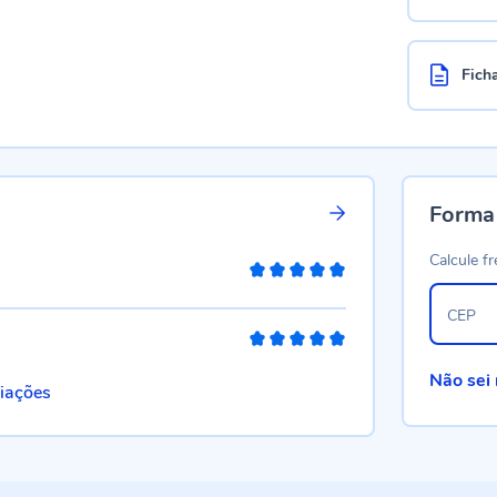
Fich
Forma
Calcule fr
100%
CEP
100%
Não sei
liações