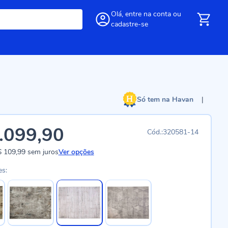
Olá,
entre
na conta
ou
cadastre-se
Só tem na Havan
|
.099,90
320581-14
 109,99
sem juros
Ver opções
es: