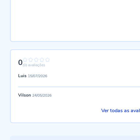
0
0%
(0)
avaliações
Luis
15/07/2026
Vilson
24/05/2026
Ver todas as ava