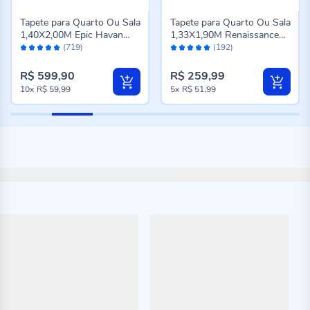
Tapete para Quarto Ou Sala
Tapete para Quarto Ou Sala
1,40X2,00M Epic Havan
1,33X1,90M Renaissance
Avaliação:
Avaliação:
Casa - Cinza Novo
Havan Casa - Genova
(719)
(192)
98%
96%
Taupe
R$ 599,90
R$ 259,99
10x
R$ 59,99
5x
R$ 51,99