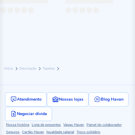
Início
Decoração
Tapetes
Atendimento
Nossas lojas
Blog Havan
Negociar dívida
Nossa história
Lista de presentes
Vagas Havan
Painel do colaborador
Seguros
Cartão Havan
Igualdade salarial
Troco solidário