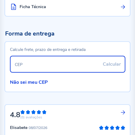
Ficha Técnica
Forma de entrega
Calcule frete, prazo de entrega e retirada
Calcular
CEP
Não sei meu CEP
4.8
96%
(8)
avaliações
Elisabete
08/07/2026
100%