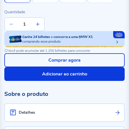
Quantidade
Ganhe
24
bilhetes
e
concorra a uma BMW X1
comprando esse produto
Você pode acumular até 1.250 bilhetes para concorrer
Comprar agora
Adicionar ao carrinho
Sobre o produto
Detalhes