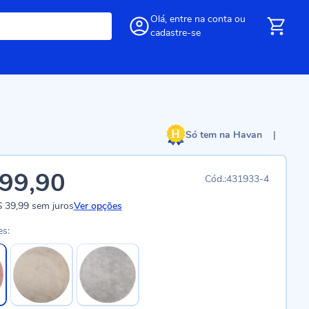
Olá,
entre
na conta
ou
cadastre-se
Só tem na Havan
|
99,90
431933-4
 39,99
sem juros
Ver opções
es: