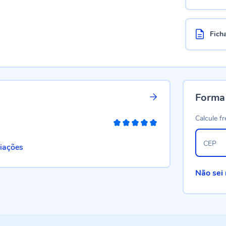
Fich
Forma
Calcule fr
100%
CEP
liações
Não sei