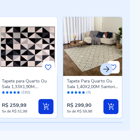
Tapete para Quarto Ou
Tapete Para Quarto Ou
Tape
Sala 1,33X1,90M
Sala 1,40X2,00M Santorini
Lis
Avaliação:
Avaliação:
Aval
Renaissance Havan Casa
Havan Casa - Natural
Casa
(192)
(3)
96%
100%
98
- Porto Preto
Tramado
R$ 259,99
R$ 299,90
R$ 
5x
de
R$ 51,99
5x
de
R$ 59,98
5x
d