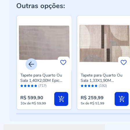
Outras opções:
u
Tapete para Quarto Ou
Tapete para Quarto Ou
Sala 1,40X2,00M Epic
Sala 1,33X1,90M
Avaliação:
Avaliação:
Havan Casa - Cinza Novo
Renaissance Havan Casa
(717)
(192)
98%
96%
- Genova Taupe
R$ 599,90
R$ 259,99
10x
de
R$ 59,99
5x
de
R$ 51,99