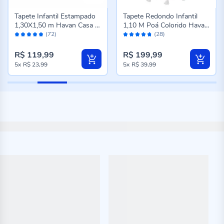
Tapete Infantil Estampado
Tapete Redondo Infantil
1,30X1,50 m Havan Casa -
1,10 M Poá Colorido Havan
Avaliação:
Avaliação:
Autorama
Casa - Off White Color
(72)
(28)
96%
94%
R$ 119,99
R$ 199,99
5x
R$ 23,99
5x
R$ 39,99