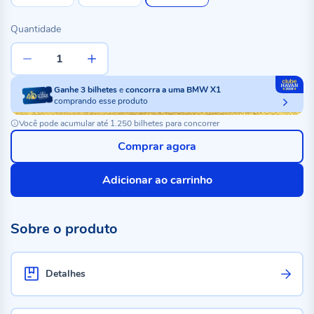
Quantidade
Ganhe
3
bilhetes
e
concorra a uma BMW X1
comprando esse produto
Você pode acumular até 1.250 bilhetes para concorrer
Comprar agora
Adicionar ao carrinho
Sobre o produto
Detalhes