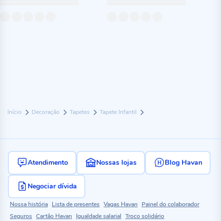
Início
Decoração
Tapetes
Tapete Infantil
Atendimento
Nossas lojas
Blog Havan
Negociar dívida
Nossa história
Lista de presentes
Vagas Havan
Painel do colaborador
Seguros
Cartão Havan
Igualdade salarial
Troco solidário