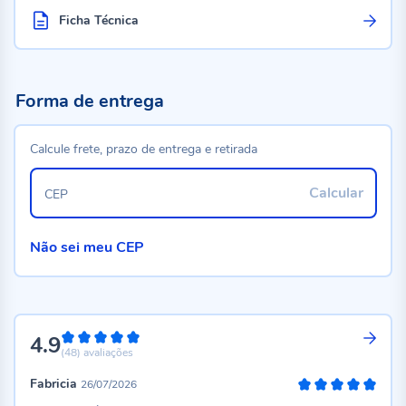
Ficha Técnica
Forma de entrega
Calcule frete, prazo de entrega e retirada
Calcular
CEP
Não sei meu CEP
4.9
98%
(48)
avaliações
Fabricia
26/07/2026
100%