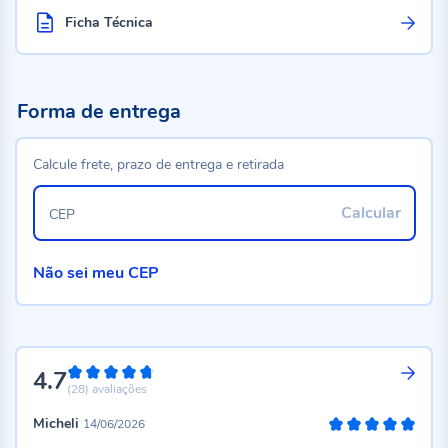
Ficha Técnica
Forma de entrega
Calcule frete, prazo de entrega e retirada
Calcular
CEP
Não sei meu CEP
4.7
94%
(28)
avaliações
Micheli
14/06/2026
100%