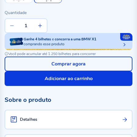
Quantidade
Ganhe
4
bilhetes
e
concorra a uma BMW X1
comprando esse produto
Você pode acumular até 1.250 bilhetes para concorrer
Comprar agora
Adicionar ao carrinho
Sobre o produto
Detalhes