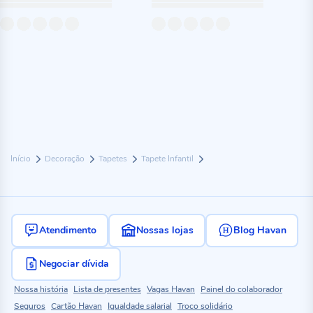
Início
Decoração
Tapetes
Tapete Infantil
Atendimento
Nossas lojas
Blog Havan
Negociar dívida
Nossa história
Lista de presentes
Vagas Havan
Painel do colaborador
Seguros
Cartão Havan
Igualdade salarial
Troco solidário