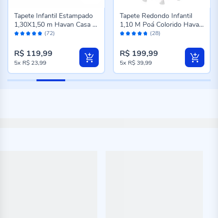
Tapete Infantil Estampado
Tapete Redondo Infantil
1,30X1,50 m Havan Casa -
1,10 M Poá Colorido Havan
Avaliação:
Avaliação:
Autorama
Casa - Off White Color
(72)
(28)
96%
94%
R$ 119,99
R$ 199,99
5x
R$ 23,99
5x
R$ 39,99