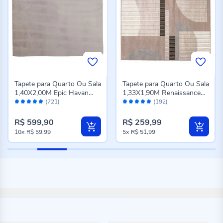
Tapete para Quarto Ou Sala
Tapete para Quarto Ou Sala
1,40X2,00M Epic Havan
1,33X1,90M Renaissance
Avaliação:
Avaliação:
Casa - Cinza Novo
Havan Casa - Genova
(721)
(192)
98%
96%
Taupe
R$ 599,90
R$ 259,99
10x
R$ 59,99
5x
R$ 51,99