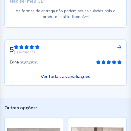
Não sei meu CEP
As formas de entrega não podem ser calculadas pois o
produto está indisponível
5
100%
(1)
avaliações
Edna
20/05/2025
100%
Ver todas as avaliações
Outras opções: