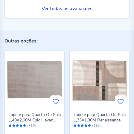
Ver todas as avaliações
Outras opções:
Tapete para Quarto Ou Sala
Tapete para Quarto Ou Sala
1,40X2,00M Epic Havan
1,33X1,90M Renaissance
Avaliação:
Avaliação:
Casa - Cinza Novo
Havan Casa - Genova
(716)
(192)
98%
96%
Taupe