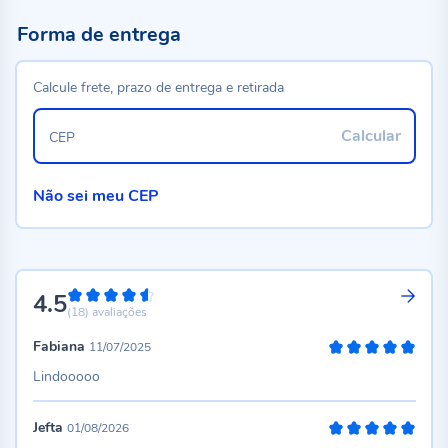
Forma de entrega
Calcule frete, prazo de entrega e retirada
Calcular
CEP
Não sei meu CEP
4.5
90%
(18)
avaliações
Fabiana
11/07/2025
100%
Lindooooo
Jefta
01/08/2026
100%