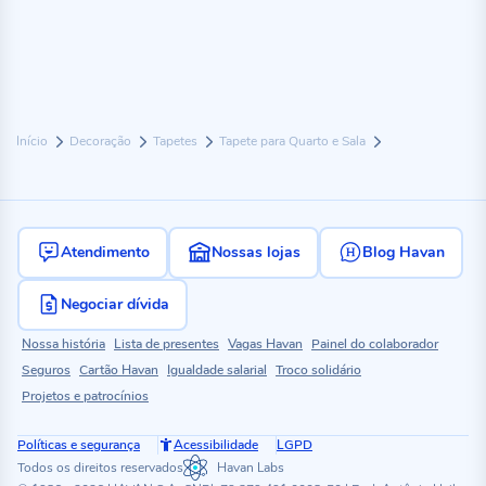
Início
Decoração
Tapetes
Tapete para Quarto e Sala
Atendimento
Nossas lojas
Blog Havan
Negociar dívida
Nossa história
Lista de presentes
Vagas Havan
Painel do colaborador
Seguros
Cartão Havan
Igualdade salarial
Troco solidário
Projetos e patrocínios
Políticas e segurança
Acessibilidade
LGPD
Todos os direitos reservados
Havan Labs