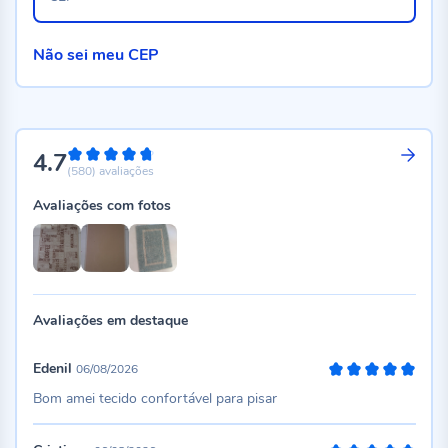
Não sei meu CEP
4.7
94%
(580)
avaliações
Avaliações com fotos
Avaliações em destaque
Edenil
06/08/2026
100%
Bom amei tecido confortável para pisar