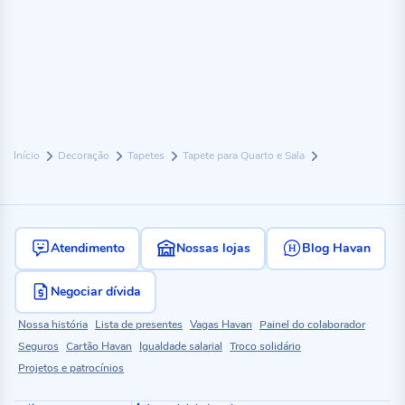
Início
Decoração
Tapetes
Tapete para Quarto e Sala
Atendimento
Nossas lojas
Blog Havan
Negociar dívida
Nossa história
Lista de presentes
Vagas Havan
Painel do colaborador
Seguros
Cartão Havan
Igualdade salarial
Troco solidário
Projetos e patrocínios