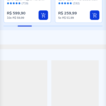
Avaliação:
Avaliação:
Casa - Cinza Novo
Havan Casa - Genova
(719)
(192)
98%
96%
Taupe
R$ 599,90
R$ 259,99
10x
R$ 59,99
5x
R$ 51,99