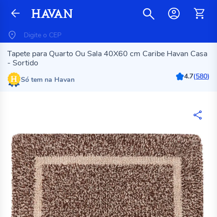
Tapete para Quarto Ou Sala 40X60 cm Caribe Havan Casa
- Sortido
4.7
(
580
)
Só tem na Havan