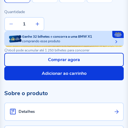
Quantidade
Ganhe
32
bilhetes
e
concorra a uma BMW X1
comprando esse produto
Você pode acumular até 1.250 bilhetes para concorrer
Comprar agora
Adicionar ao carrinho
Sobre o produto
Detalhes