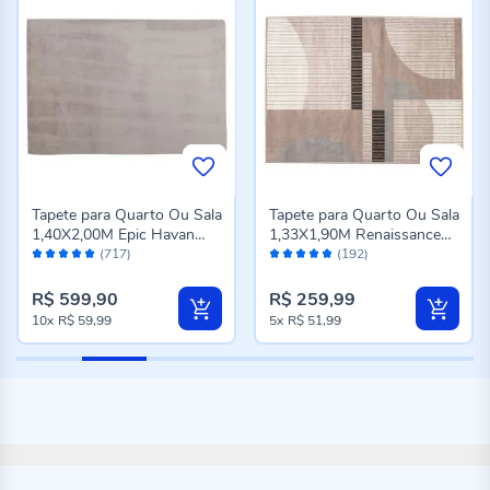
Tapete para Quarto Ou Sala
Tapete para Quarto Ou Sala
1,40X2,00M Epic Havan
1,33X1,90M Renaissance
Avaliação:
Avaliação:
Casa - Cinza Novo
Havan Casa - Genova
(717)
(192)
98%
96%
Taupe
R$ 599,90
R$ 259,99
10x
R$ 59,99
5x
R$ 51,99