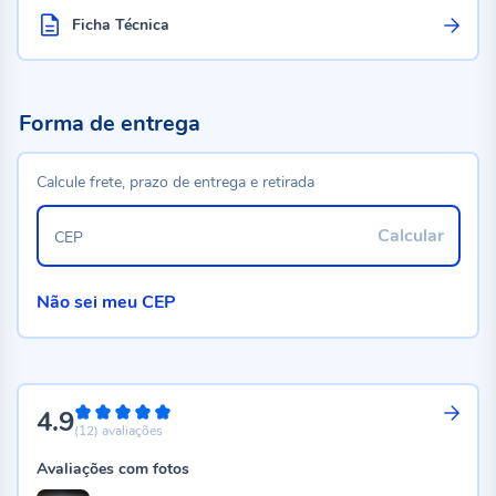
Ficha Técnica
Forma de entrega
Calcule frete, prazo de entrega e retirada
Calcular
CEP
Não sei meu CEP
4.9
98%
(12)
avaliações
Avaliações com fotos