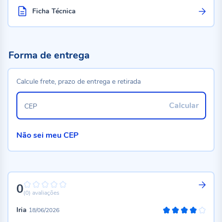
Ficha Técnica
Forma de entrega
Calcule frete, prazo de entrega e retirada
Calcular
CEP
Não sei meu CEP
0
0%
(0)
avaliações
Iria
18/06/2026
80%