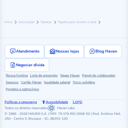
Início
Decoração
Tapetes
Tapete para Quarto e Sala
Atendimento
Nossas lojas
Blog Havan
Negociar dívida
Nossa história
Lista de presentes
Vagas Havan
Painel do colaborador
Seguros
Cartão Havan
Igualdade salarial
Troco solidário
Projetos e patrocínios
Políticas e segurança
Acessibilidade
LGPD
Todos os direitos reservados
Havan Labs
© 1986 - 2026 HAVAN S.A. CNPJ: 79.379.491.0008-50 | Rod. Antônio Heil,
250 - Centro II, Brusque - SC, 88353-100