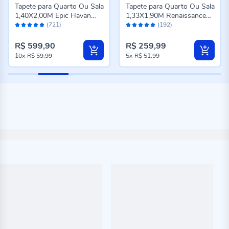
Tapete para Quarto Ou Sala
Tapete para Quarto Ou Sala
1,40X2,00M Epic Havan
1,33X1,90M Renaissance
Avaliação:
Avaliação:
Casa - Cinza Novo
Havan Casa - Genova
(721)
(192)
98%
96%
Taupe
R$ 599,90
R$ 259,99
10x
R$ 59,99
5x
R$ 51,99