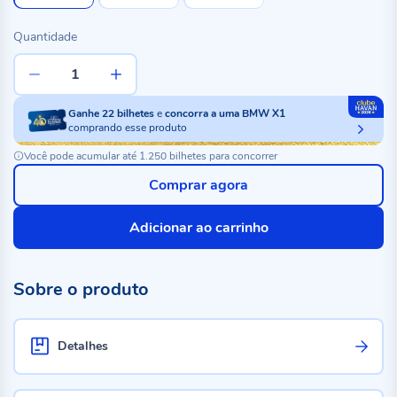
Quantidade
Ganhe
22
bilhetes
e
concorra a uma BMW X1
comprando esse produto
Você pode acumular até 1.250 bilhetes para concorrer
Comprar agora
Adicionar ao carrinho
Sobre o produto
Detalhes