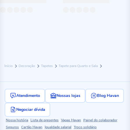
Início
Decoração
Tapetes
Tapete para Quarto e Sala
Atendimento
Nossas lojas
Blog Havan
Negociar dívida
Nossa história
Lista de presentes
Vagas Havan
Painel do colaborador
Seguros
Cartão Havan
Igualdade salarial
Troco solidário