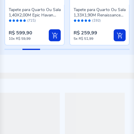
Tapete para Quarto Ou Sala
Tapete para Quarto Ou Sala
1,40X2,00M Epic Havan
1,33X1,90M Renaissance
Avaliação:
Avaliação:
Casa - Cinza Novo
Havan Casa - Genova
(721)
(192)
98%
96%
Taupe
R$ 599,90
R$ 259,99
10x
R$ 59,99
5x
R$ 51,99