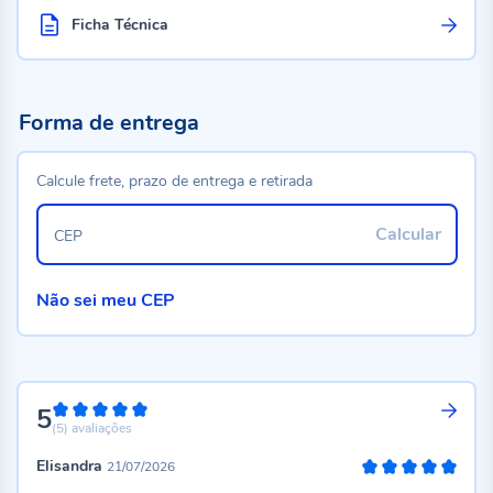
Ficha Técnica
Forma de entrega
Calcule frete, prazo de entrega e retirada
Calcular
CEP
Não sei meu CEP
5
100%
(5)
avaliações
Elisandra
21/07/2026
100%