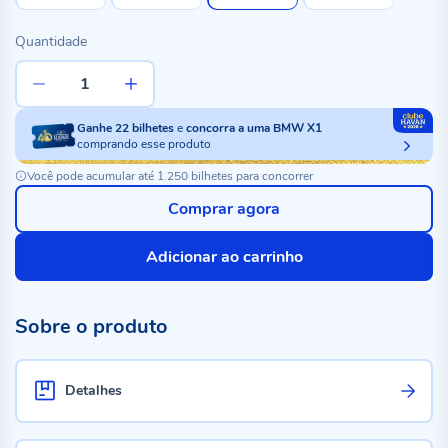
Quantidade
Ganhe
22
bilhetes
e
concorra a uma BMW X1
comprando esse produto
Você pode acumular até 1.250 bilhetes para concorrer
Comprar agora
Adicionar ao carrinho
Sobre o produto
Detalhes