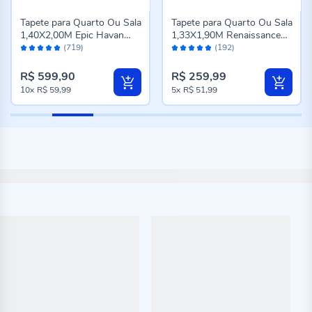
Tapete para Quarto Ou Sala
Tapete para Quarto Ou Sala
1,40X2,00M Epic Havan
1,33X1,90M Renaissance
Avaliação:
Avaliação:
Casa - Cinza Novo
Havan Casa - Genova
(719)
(192)
98%
96%
Taupe
R$ 599,90
R$ 259,99
10x
R$ 59,99
5x
R$ 51,99