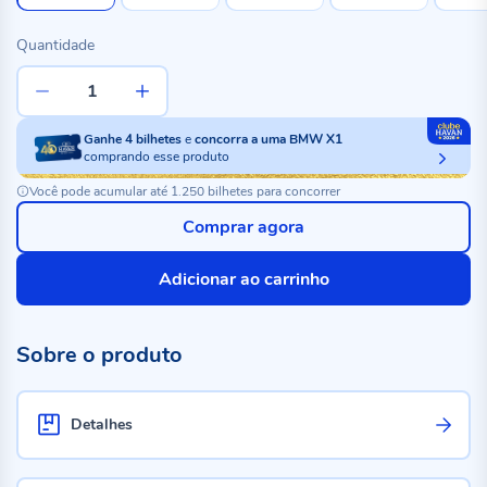
Quantidade
Ganhe
4
bilhetes
e
concorra a uma BMW X1
comprando esse produto
Você pode acumular até 1.250 bilhetes para concorrer
Comprar agora
Adicionar ao carrinho
Sobre o produto
Detalhes