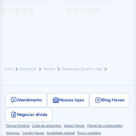
Início
Decoração
Tapetes
Tapete para Quarto e Sala
Atendimento
Nossas lojas
Blog Havan
Negociar dívida
Nossa história
Lista de presentes
Vagas Havan
Painel do colaborador
Seguros
Cartão Havan
Igualdade salarial
Troco solidário