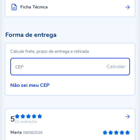
Ficha Técnica
Forma de entrega
Calcule frete, prazo de entrega e retirada
Calcular
CEP
Não sei meu CEP
5
100%
(2)
avaliações
Maria
06/08/2026
100%