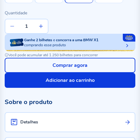
Quantidade
Ganhe
2
bilhetes
e
concorra a uma BMW X1
comprando esse produto
Você pode acumular até 1.250 bilhetes para concorrer
Comprar agora
Adicionar ao carrinho
Sobre o produto
Detalhes