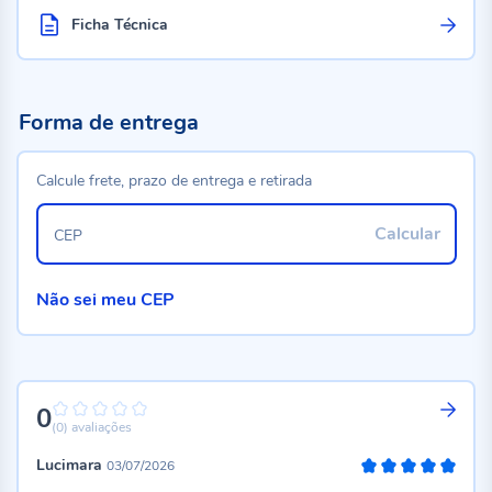
Ficha Técnica
Forma de entrega
Calcule frete, prazo de entrega e retirada
Calcular
CEP
Não sei meu CEP
0
0%
(0)
avaliações
Lucimara
03/07/2026
100%