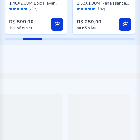
1,40X2,00M Epic Havan
1,33X1,90M Renaissance
Avaliação:
Avaliação:
Casa - Cinza Novo
Havan Casa - Genova
(717)
(192)
98%
96%
Taupe
R$ 599,90
R$ 259,99
10x
R$ 59,99
5x
R$ 51,99