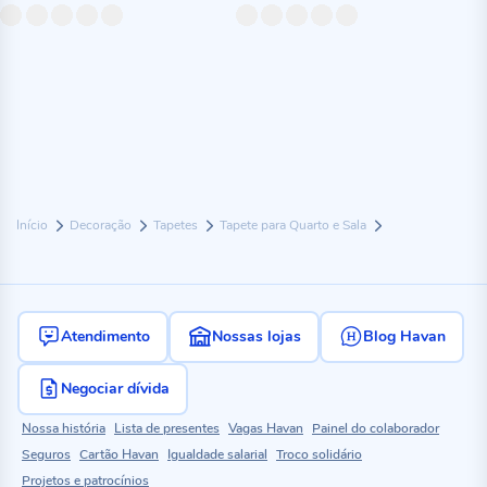
Início
Decoração
Tapetes
Tapete para Quarto e Sala
Atendimento
Nossas lojas
Blog Havan
Negociar dívida
Nossa história
Lista de presentes
Vagas Havan
Painel do colaborador
Seguros
Cartão Havan
Igualdade salarial
Troco solidário
Projetos e patrocínios