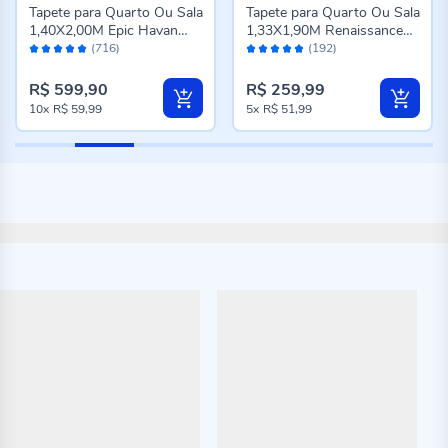
Tapete para Quarto Ou Sala
Tapete para Quarto Ou Sala
1,40X2,00M Epic Havan
1,33X1,90M Renaissance
Avaliação:
Avaliação:
Casa - Cinza Novo
Havan Casa - Genova
(716)
(192)
98%
96%
Taupe
R$ 599,90
R$ 259,99
10x
R$ 59,99
5x
R$ 51,99