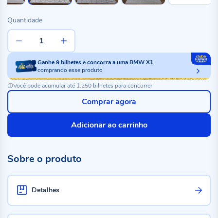
Quantidade
Ganhe
9
bilhetes
e
concorra a uma BMW X1
comprando esse produto
Você pode acumular até 1.250 bilhetes para concorrer
Comprar agora
Adicionar ao carrinho
Sobre o produto
Detalhes