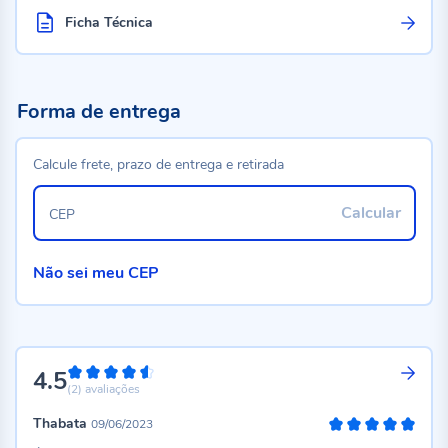
Ficha Técnica
Forma de entrega
Calcule frete, prazo de entrega e retirada
Calcular
CEP
Não sei meu CEP
4.5
90%
(2)
avaliações
Thabata
09/06/2023
100%