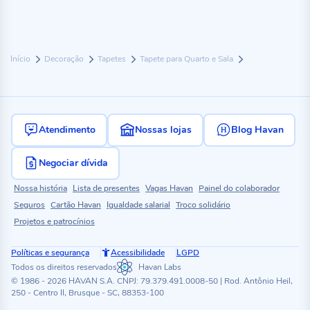
Início
Decoração
Tapetes
Tapete para Quarto e Sala
Atendimento
Nossas lojas
Blog Havan
Negociar dívida
Nossa história
Lista de presentes
Vagas Havan
Painel do colaborador
Seguros
Cartão Havan
Igualdade salarial
Troco solidário
Projetos e patrocínios
Políticas e segurança
Acessibilidade
LGPD
Todos os direitos reservados
Havan Labs
© 1986 - 2026 HAVAN S.A. CNPJ: 79.379.491.0008-50 | Rod. Antônio Heil,
250 - Centro II, Brusque - SC, 88353-100