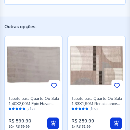
Outras opções:
Tapete para Quarto Ou Sala
Tapete para Quarto Ou Sala
1,40X2,00M Epic Havan
1,33X1,90M Renaissance
Avaliação:
Avaliação:
Casa - Cinza Novo
Havan Casa - Genova
(717)
(192)
98%
96%
Taupe
R$ 599,90
R$ 259,99
10x
R$ 59,99
5x
R$ 51,99