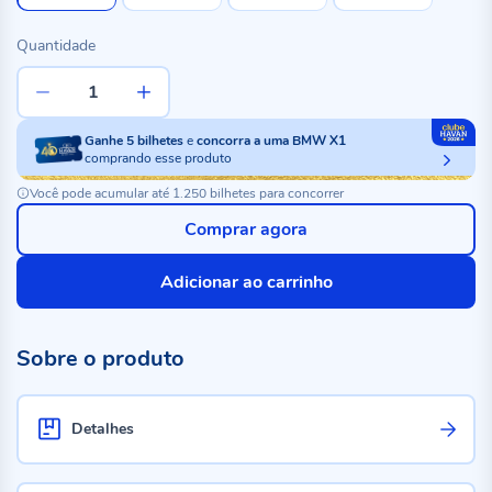
Quantidade
Ganhe
5
bilhetes
e
concorra a uma BMW X1
comprando esse produto
Você pode acumular até 1.250 bilhetes para concorrer
Comprar agora
Adicionar ao carrinho
Sobre o produto
Detalhes