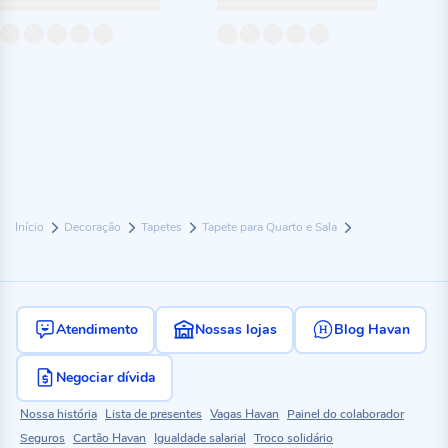
Início
Decoração
Tapetes
Tapete para Quarto e Sala
Atendimento
Nossas lojas
Blog Havan
Negociar dívida
Nossa história
Lista de presentes
Vagas Havan
Painel do colaborador
Seguros
Cartão Havan
Igualdade salarial
Troco solidário