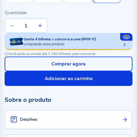
Quantidade
Ganhe
4
bilhetes
e
concorra a uma BMW X1
comprando esse produto
Você pode acumular até 1.250 bilhetes para concorrer
Comprar agora
Adicionar ao carrinho
Sobre o produto
Detalhes