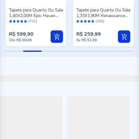
Tapete para Quarto Ou Sala
Tapete para Quarto Ou Sala
1,40X2,00M Epic Havan
1,33X1,90M Renaissance
Avaliação:
Avaliação:
Casa - Cinza Novo
Havan Casa - Genova
(721)
(192)
98%
96%
Taupe
R$ 599,90
R$ 259,99
10x
R$ 59,99
5x
R$ 51,99