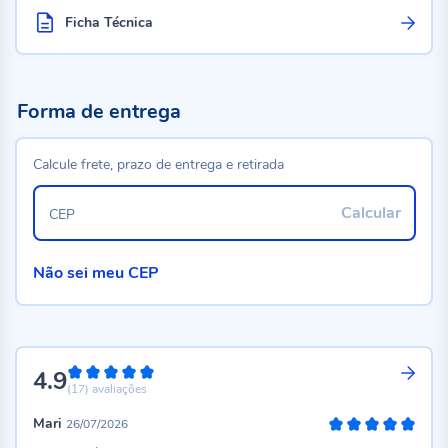
Ficha Técnica
Forma de entrega
Calcule frete, prazo de entrega e retirada
Calcular
CEP
Não sei meu CEP
4.9
98%
(17)
avaliações
Mari
26/07/2026
100%