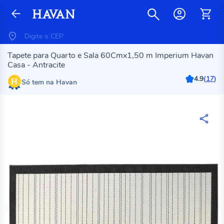
Tapete para Quarto e Sala 60Cmx1,50 m Imperium Havan
Casa - Antracite
4.9
(
17
)
Só tem na Havan