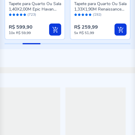
Tapete para Quarto Ou Sala
Tapete para Quarto Ou Sala
1,40X2,00M Epic Havan
1,33X1,90M Renaissance
Avaliação:
Avaliação:
Casa - Cinza Novo
Havan Casa - Genova
(723)
(192)
98%
96%
Taupe
R$ 599,90
R$ 259,99
10x
R$ 59,99
5x
R$ 51,99