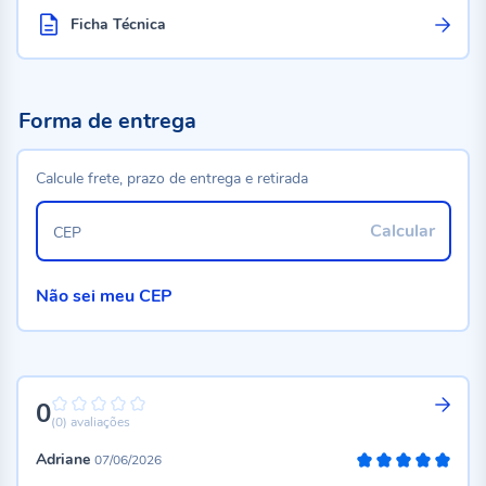
Ficha Técnica
Forma de entrega
Calcule frete, prazo de entrega e retirada
Calcular
CEP
Não sei meu CEP
0
0%
(0)
avaliações
Adriane
07/06/2026
100%