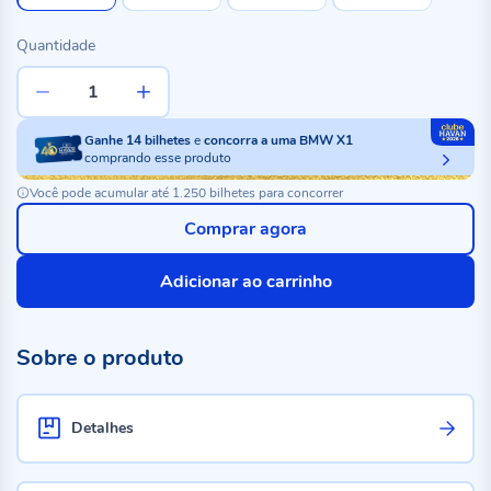
Quantidade
Ganhe
14
bilhetes
e
concorra a uma BMW X1
comprando esse produto
Você pode acumular até 1.250 bilhetes para concorrer
Comprar agora
Adicionar ao carrinho
Sobre o produto
Detalhes