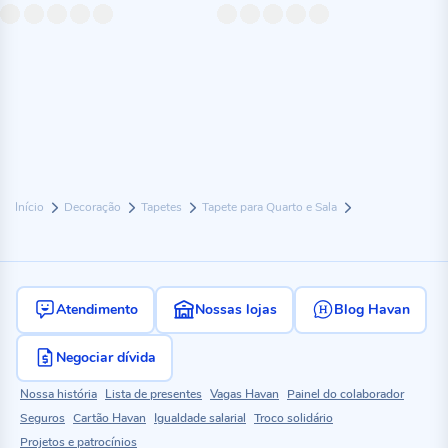
Início
Decoração
Tapetes
Tapete para Quarto e Sala
Atendimento
Nossas lojas
Blog Havan
Negociar dívida
Nossa história
Lista de presentes
Vagas Havan
Painel do colaborador
Seguros
Cartão Havan
Igualdade salarial
Troco solidário
Projetos e patrocínios