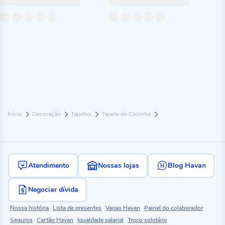
Início
Decoração
Tapetes
Tapete de Cozinha
Atendimento
Nossas lojas
Blog Havan
Negociar dívida
Nossa história
Lista de presentes
Vagas Havan
Painel do colaborador
Seguros
Cartão Havan
Igualdade salarial
Troco solidário