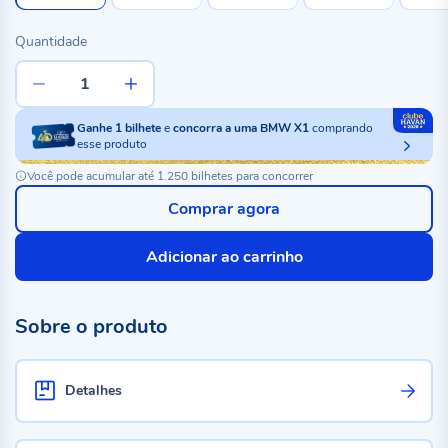
Quantidade
Ganhe
1
bilhete
e
concorra a uma BMW X1
comprando
esse produto
Você pode acumular até 1.250 bilhetes para concorrer
Comprar agora
Adicionar ao carrinho
Sobre o produto
Detalhes