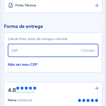
Ficha Técnica
Forma de entrega
Calcule frete, prazo de entrega e retirada
Calcular
CEP
Não sei meu CEP
4.8
96%
(82)
avaliações
Maria
05/08/2026
100%