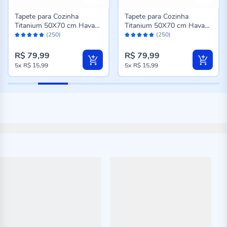
Tapete para Cozinha
Tapete para Cozinha
Titanium 50X70 cm Havan
Titanium 50X70 cm Havan
Avaliação:
Avaliação:
Casa - Marrom Escuro
Casa - Cinza
(250)
(250)
98%
98%
R$ 79,99
R$ 79,99
5x
R$ 15,99
5x
R$ 15,99