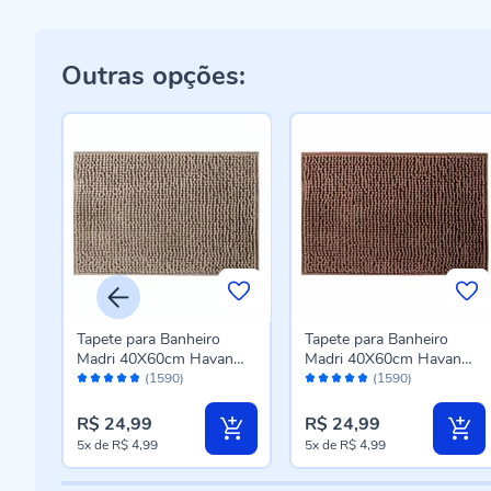
Outras opções:
Tapete para Banheiro
Tapete para Banheiro
n
Madri 40X60cm Havan
Madri 40X60cm Havan
Avaliação:
Avaliação:
Casa - Bege Novo
Casa - Taupe
(1590)
(1590)
96%
96%
R$ 24,99
R$ 24,99
5x
de
R$ 4,99
5x
de
R$ 4,99