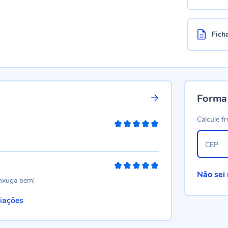
Fich
Forma
Calcule fr
100%
CEP
100%
Não sei
enxuga bem!
liações