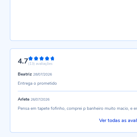
4.7
94%
(13)
avaliações
Beatriz
28/07/2026
Entrega o prometido
Arlete
26/07/2026
Pensa em tapete fofinho, comprei p banheiro muito macio, e 
Ver todas as ava