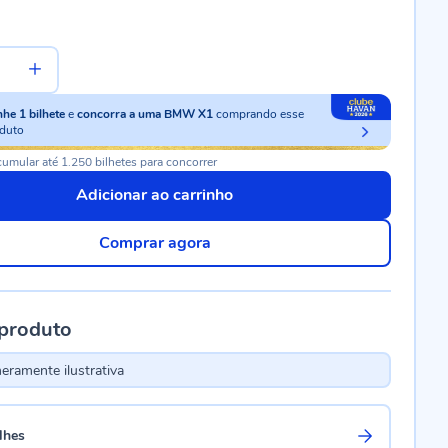
nhe
1
bilhete
e
concorra a uma BMW X1
comprando esse
duto
umular até 1.250 bilhetes para concorrer
Adicionar ao carrinho
Comprar agora
 produto
ramente ilustrativa
lhes