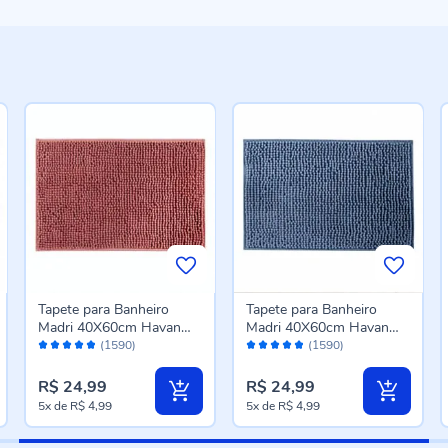
Tapete para Banheiro
Tapete para Banheiro
Madri 40X60cm Havan
Madri 40X60cm Havan
Avaliação:
Avaliação:
Casa - Rose
Casa - Azul Jeans
(1590)
(1590)
96%
96%
R$ 24,99
R$ 24,99
5x
de
R$ 4,99
5x
de
R$ 4,99