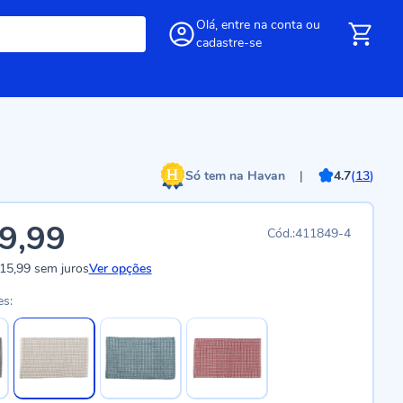
Olá,
entre
na conta
ou
cadastre-se
Só tem na Havan
|
4.7
(
13
)
9,99
411849-4
15,99
sem juros
Ver opções
es: