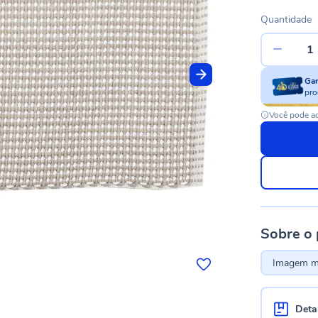
Quantidade
Ga
pro
Você pode ac
Sobre o
Imagem me
Deta