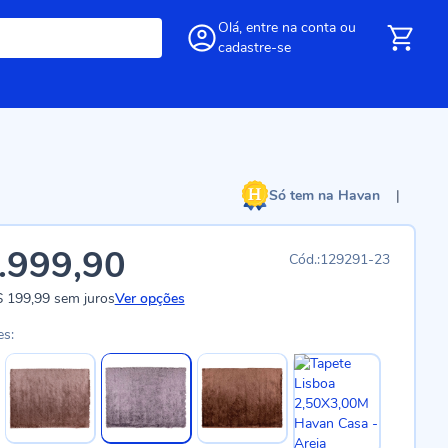
Olá,
entre
na conta
ou
cadastre-se
Só tem na Havan
|
.999,90
129291-23
 199,99
sem juros
Ver opções
es: