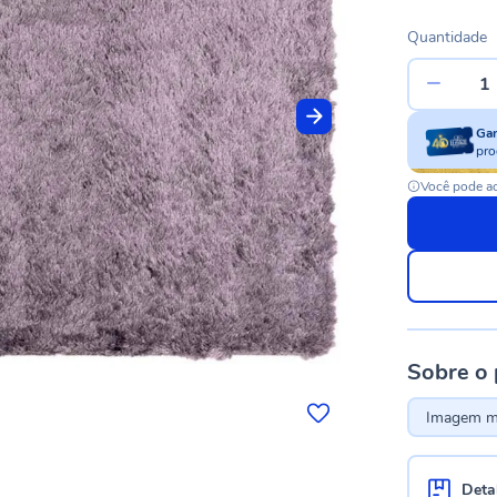
Quantidade
Ga
pro
Você pode ac
Sobre o
Imagem me
Deta