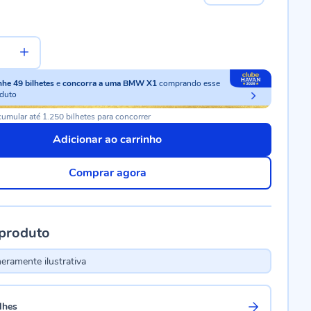
nhe
49
bilhetes
e
concorra a uma BMW X1
comprando esse
duto
umular até 1.250 bilhetes para concorrer
Adicionar ao carrinho
Comprar agora
 produto
ramente ilustrativa
lhes