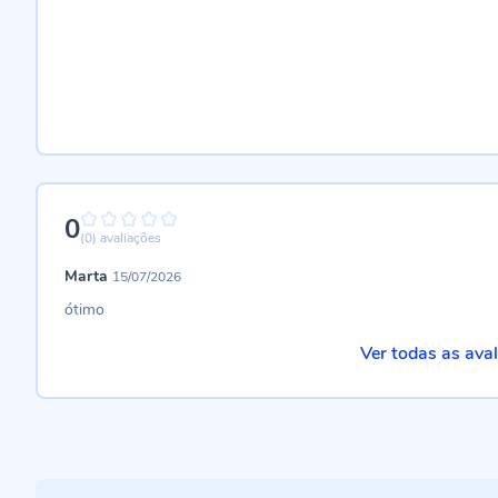
0
0%
(0)
avaliações
Marta
15/07/2026
ótimo
Ver todas as ava