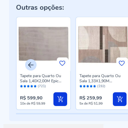
Outras opções:
u
Tapete para Quarto Ou
Tapete para Quarto Ou
Sala 1,40X2,00M Epic
Sala 1,33X1,90M
Avaliação:
Avaliação:
Havan Casa - Cinza Novo
Renaissance Havan Casa
(721)
(192)
98%
96%
- Genova Taupe
R$ 599,90
R$ 259,99
10x
de
R$ 59,99
5x
de
R$ 51,99