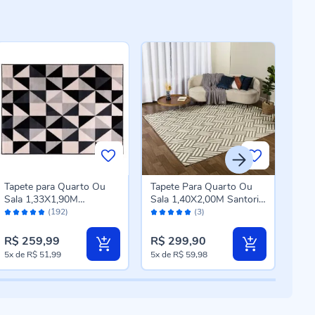
Tapete para Quarto Ou
Tapete Para Quarto Ou
Tape
Sala 1,33X1,90M
Sala 1,40X2,00M Santorini
Lis
Avaliação:
Avaliação:
Aval
Renaissance Havan Casa
Havan Casa - Natural
Casa
(192)
(3)
96%
100%
98
- Porto Preto
Tramado
R$ 259,99
R$ 299,90
R$ 
5x
de
R$ 51,99
5x
de
R$ 59,98
5x
d