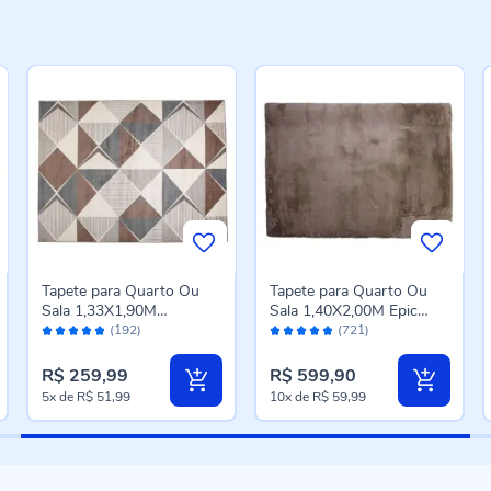
Tapete para Quarto Ou
Tapete para Quarto Ou
Sala 1,33X1,90M
Sala 1,40X2,00M Epic
Avaliação:
Avaliação:
Renaissance Havan Casa
Havan Casa - Taupe
(192)
(721)
96%
98%
- Venice Cinza
R$ 259,99
R$ 599,90
5x
de
R$ 51,99
10x
de
R$ 59,99