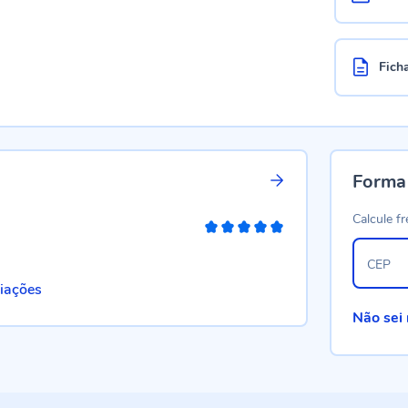
Fich
Forma
Calcule fr
100%
CEP
liações
Não sei