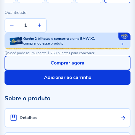
Quantidade
Ganhe
2
bilhetes
e
concorra a uma BMW X1
comprando esse produto
Você pode acumular até 1.250 bilhetes para concorrer
Comprar agora
Adicionar ao carrinho
Sobre o produto
Detalhes