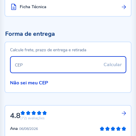
Ficha Técnica
Forma de entrega
Calcule frete, prazo de entrega e retirada
Calcular
CEP
Não sei meu CEP
4.8
96%
(72)
avaliações
Ana
06/08/2026
100%