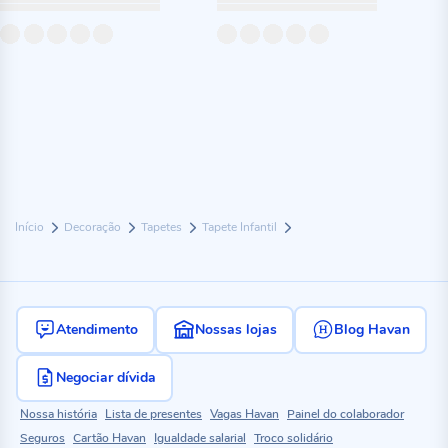
Início
Decoração
Tapetes
Tapete Infantil
Atendimento
Nossas lojas
Blog Havan
Negociar dívida
Nossa história
Lista de presentes
Vagas Havan
Painel do colaborador
Seguros
Cartão Havan
Igualdade salarial
Troco solidário