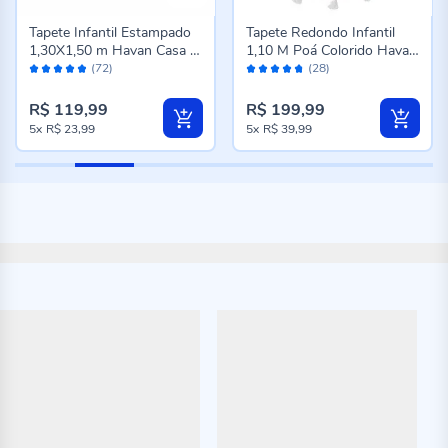
Tapete Infantil Estampado
Tapete Redondo Infantil
1,30X1,50 m Havan Casa -
1,10 M Poá Colorido Havan
Avaliação:
Avaliação:
Autorama
Casa - Off White Color
(72)
(28)
96%
94%
R$ 119,99
R$ 199,99
5x
R$ 23,99
5x
R$ 39,99