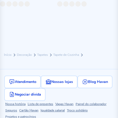
Início
Decoração
Tapetes
Tapete de Cozinha
Atendimento
Nossas lojas
Blog Havan
Negociar dívida
Nossa história
Lista de presentes
Vagas Havan
Painel do colaborador
Seguros
Cartão Havan
Igualdade salarial
Troco solidário
Projetos e patrocínios