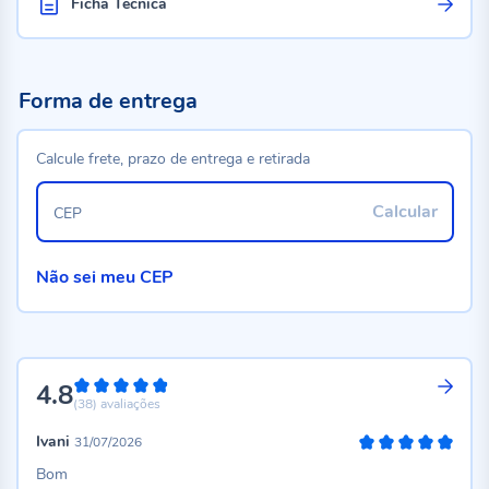
Ficha Técnica
Forma de entrega
Calcule frete, prazo de entrega e retirada
Calcular
CEP
Não sei meu CEP
4.8
96%
(38)
avaliações
Ivani
31/07/2026
100%
Bom