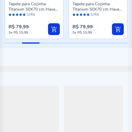
Tapete para Cozinha
Tapete para Cozinha
Titanium 50X70 cm Havan
Titanium 50X70 cm Havan
Avaliação:
Avaliação:
Casa - Marrom Escuro
Casa - Cinza
(249)
(249)
98%
98%
R$ 79,99
R$ 79,99
5x
R$ 15,99
5x
R$ 15,99