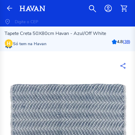
Tapete Creta 50X80cm Havan - Azul/Off White
4.8
(
38
)
Só tem na Havan