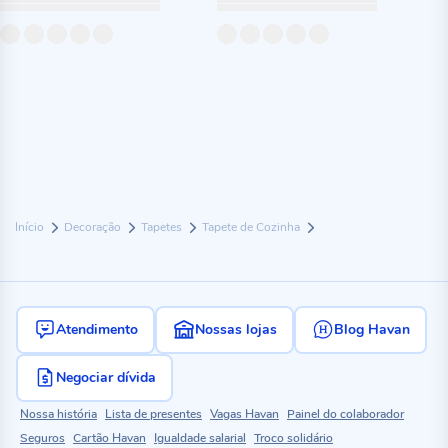
Início
Decoração
Tapetes
Tapete de Cozinha
Atendimento
Nossas lojas
Blog Havan
Negociar dívida
Nossa história
Lista de presentes
Vagas Havan
Painel do colaborador
Seguros
Cartão Havan
Igualdade salarial
Troco solidário