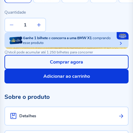
Quantidade
Ganhe
1
bilhete
e
concorra a uma BMW X1
comprando
esse produto
Você pode acumular até 1.250 bilhetes para concorrer
Comprar agora
Adicionar ao carrinho
Sobre o produto
Detalhes