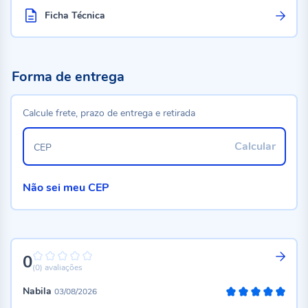
Ficha Técnica
Forma de entrega
Calcule frete, prazo de entrega e retirada
Calcular
CEP
Não sei meu CEP
0
0%
(0)
avaliações
Nabila
03/08/2026
100%