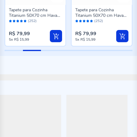
Tapete para Cozinha
Tapete para Cozinha
Titanium 50X70 cm Havan
Titanium 50X70 cm Havan
Avaliação:
Avaliação:
Casa - Marrom Escuro
Casa - Cinza
(252)
(252)
98%
98%
R$ 79,99
R$ 79,99
5x
R$ 15,99
5x
R$ 15,99