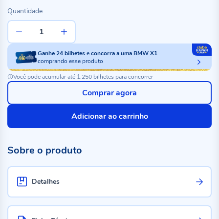
Quantidade
Ganhe
24
bilhetes
e
concorra a uma BMW X1
comprando esse produto
Você pode acumular até 1.250 bilhetes para concorrer
Comprar agora
Adicionar ao carrinho
Sobre o produto
Detalhes