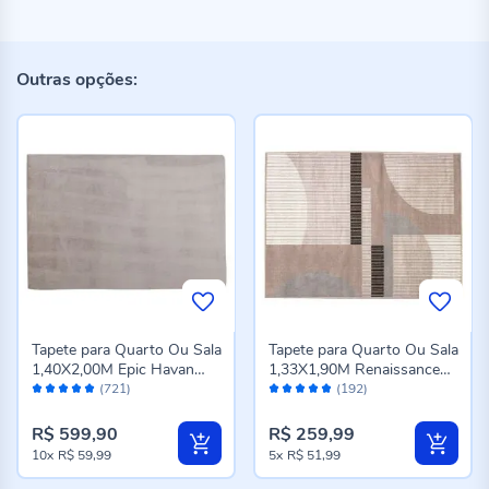
Outras opções:
Tapete para Quarto Ou Sala
Tapete para Quarto Ou Sala
1,40X2,00M Epic Havan
1,33X1,90M Renaissance
Avaliação:
Avaliação:
Casa - Cinza Novo
Havan Casa - Genova
(721)
(192)
98%
96%
Taupe
R$ 599,90
R$ 259,99
10x
R$ 59,99
5x
R$ 51,99