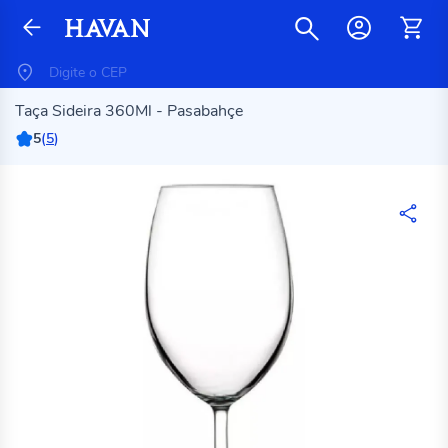
Taça Sideira 360Ml - Pasabahçe
5
(
5
)