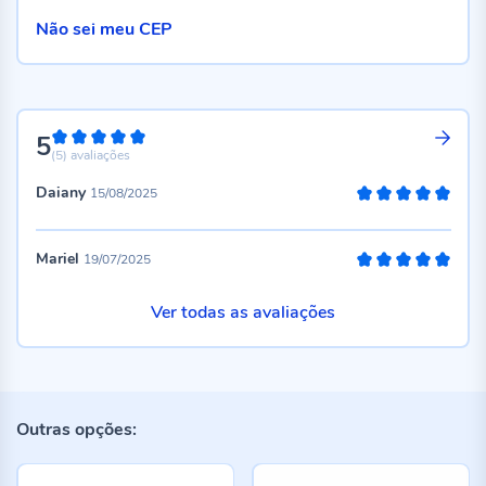
Não sei meu CEP
5
100%
(5)
avaliações
Daiany
15/08/2025
100%
Mariel
19/07/2025
100%
Ver todas as avaliações
Outras opções: