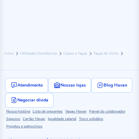
Início
Utilidades Domésticas
Copos e Taças
Taças de Vinho
Atendimento
Nossas lojas
Blog Havan
Negociar dívida
Nossa história
Lista de presentes
Vagas Havan
Painel do colaborador
Seguros
Cartão Havan
Igualdade salarial
Troco solidário
Projetos e patrocínios