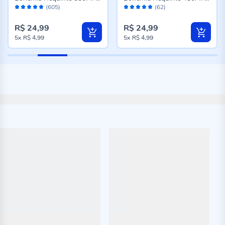
Avaliação:
Avaliação:
Transparente
Transparente
(605)
(62)
98%
96%
R$ 24,99
R$ 24,99
5x
R$ 4,99
5x
R$ 4,99