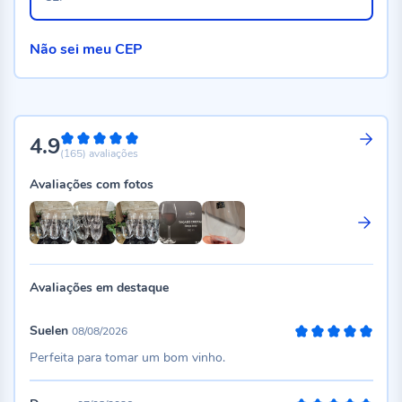
Não sei meu CEP
4.9
98%
(165)
avaliações
Avaliações com fotos
Avaliações em destaque
Suelen
08/08/2026
100%
Perfeita para tomar um bom vinho.