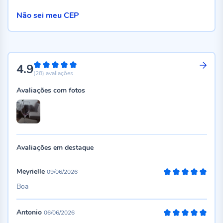
Não sei meu CEP
4.9
98%
(28)
avaliações
Avaliações com fotos
Avaliações em destaque
Meyrielle
09/06/2026
100%
Boa
Antonio
06/06/2026
100%