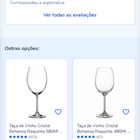
Correspondeu a espectativa
Ver todas as avaliações
Outras opções:
Taça de Vinho Cristal
Taça de Vinho Cristal
Bohemia Requinte 580Ml -
Bohemia Requinte 480Ml -
Avaliação:
Avaliação:
Transparente
Transparente
(603)
(61)