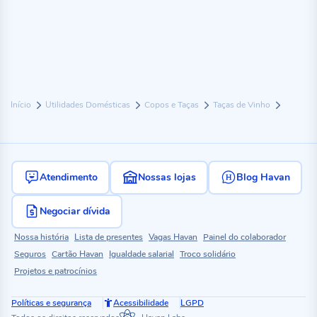
Início
Utilidades Domésticas
Copos e Taças
Taças de Vinho
Atendimento
Nossas lojas
Blog Havan
Negociar dívida
Nossa história
Lista de presentes
Vagas Havan
Painel do colaborador
Seguros
Cartão Havan
Igualdade salarial
Troco solidário
Projetos e patrocínios
Políticas e segurança
Acessibilidade
LGPD