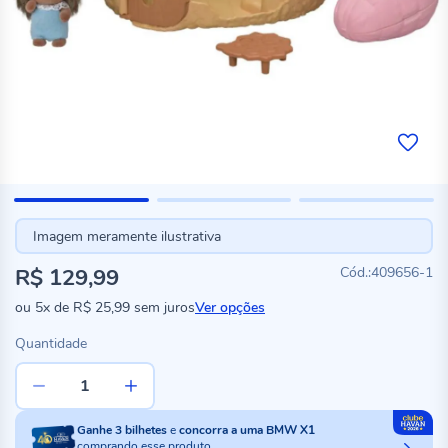
Imagem meramente ilustrativa
R$ 129,99
409656-1
ou
5x
de
R$ 25,99
sem juros
Ver opções
Quantidade
Ganhe
3
bilhetes
e
concorra a uma BMW X1
comprando esse produto