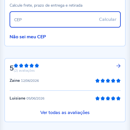
Calcule frete, prazo de entrega e retirada
Calcular
CEP
Não sei meu CEP
5
100%
(2)
avaliações
Zaine
12/06/2026
100%
Luisiane
05/06/2026
100%
Ver todas as avaliações