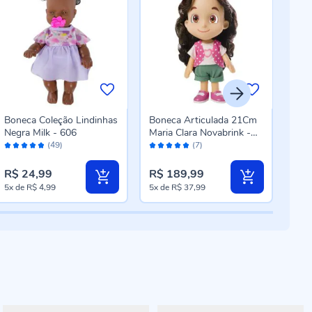
Boneca Coleção Lindinhas
Boneca Articulada 21Cm
Bon
Negra Milk - 606
Maria Clara Novabrink -
Avaliação:
Avaliação:
Aval
1040
(49)
(7)
96%
98%
94
R$ 24,99
R$ 189,99
R$ 
5x
de
R$ 4,99
5x
de
R$ 37,99
5x
d