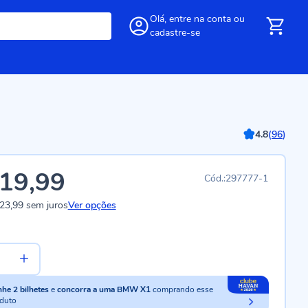
Olá,
entre
na conta
ou
cadastre-se
4.8
(
96
)
19,99
297777-1
23,99
sem juros
Ver opções
nhe
2
bilhetes
e
concorra a uma BMW X1
comprando esse
duto