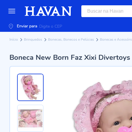
Enviar para
Início
Brinquedos
Bonecas, Bonecos e Pelúcias
Bonecas e Acessóri
Boneca New Born Faz Xixi Divertoys