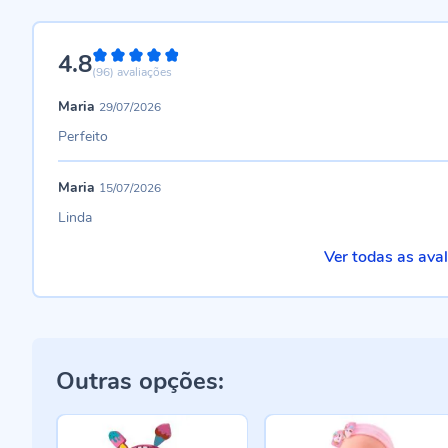
4.8
96%
(96)
avaliações
Maria
29/07/2026
Perfeito
Maria
15/07/2026
Linda
Ver todas as ava
Outras opções: