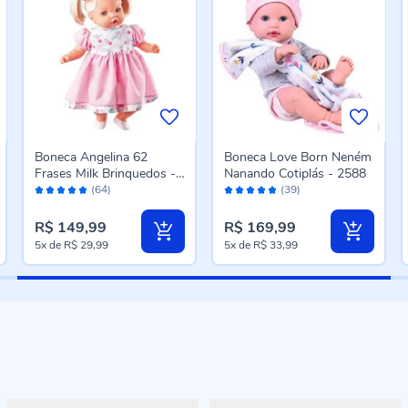
Boneca Angelina 62
Boneca Love Born Neném
Frases Milk Brinquedos -
Nanando Cotiplás - 2588
Avaliação:
Avaliação:
211
(64)
(39)
98%
96%
R$ 149,99
R$ 169,99
5x
de
R$ 29,99
5x
de
R$ 33,99