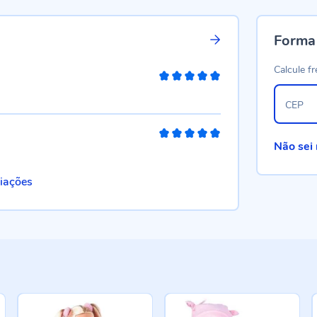
Forma
Calcule fr
100%
CEP
100%
Não sei
liações