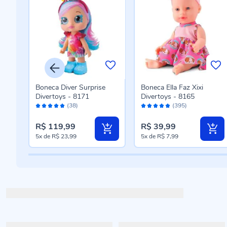
nhas
Boneca Diver Surprise
Boneca Ella Faz Xixi
Divertoys - 8171
Divertoys - 8165
Avaliação:
Avaliação:
(38)
(395)
98%
96%
R$ 119,99
R$ 39,99
5x
de
R$ 23,99
5x
de
R$ 7,99