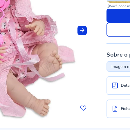
Você pode ac
Sobre o
Imagem me
Deta
Fich