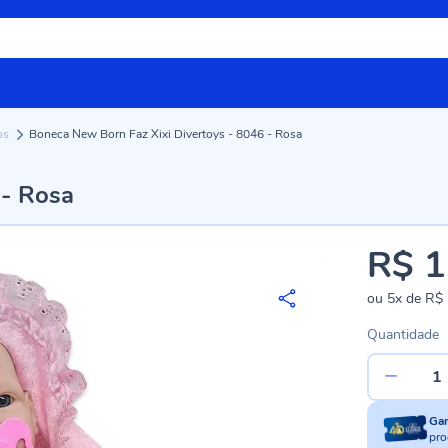
os
Boneca New Born Faz Xixi Divertoys - 8046 - Rosa
 - Rosa
R$ 1
ou
5x
de
R$ 
Quantidade
Ga
pro