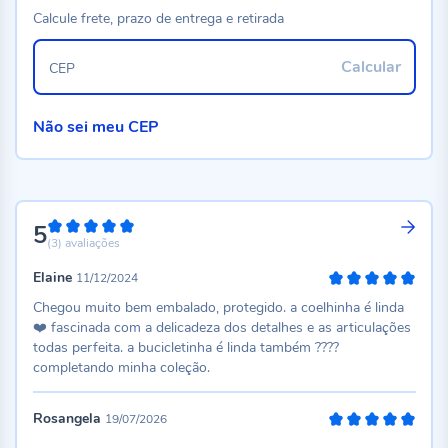
Calcule frete, prazo de entrega e retirada
Calcular
CEP
Não sei meu CEP
5
100%
(3)
avaliações
Elaine
11/12/2024
100%
Chegou muito bem embalado, protegido. a coelhinha é linda
❤️ fascinada com a delicadeza dos detalhes e as articulações
todas perfeita. a bucicletinha é linda também ????
completando minha coleção.
Rosangela
19/07/2026
100%