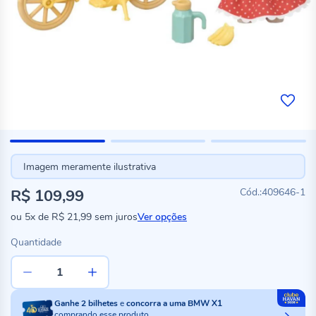
Imagem meramente ilustrativa
R$ 109,99
409646-1
ou
5x
de
R$ 21,99
sem juros
Ver opções
Quantidade
Ganhe
2
bilhetes
e
concorra a uma BMW X1
comprando esse produto