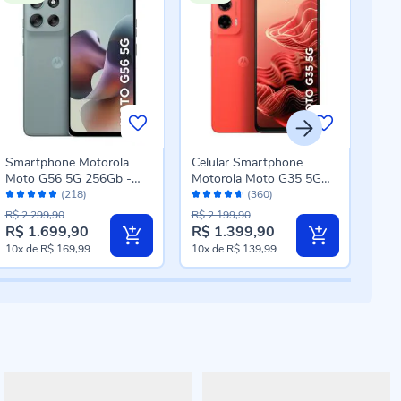
Smartphone Motorola
Celular Smartphone
Cel
Moto G56 5G 256Gb -
Motorola Moto G35 5G
Mot
Avaliação:
Avaliação:
Aval
Cinza
256Gb - Coral
128
(218)
(360)
96%
92%
94
R$ 2.299,90
R$ 2.199,90
R$ 1
R$ 1.699,90
R$ 1.399,90
R$ 
Preço
Preço
Pre
10x
de
R$ 169,99
10x
de
R$ 139,99
10x
especial
especial
esp