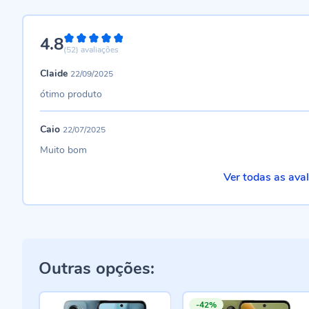
4.8
96%
(52)
avaliações
Claide
22/09/2025
ótimo produto
Caio
22/07/2025
Muito bom
Ver todas as ava
Outras opções:
-42%