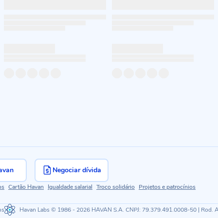
avan
Negociar dívida
os
Cartão Havan
Igualdade salarial
Troco solidário
Projetos e patrocínios
os
Havan Labs
© 1986 - 2026 HAVAN S.A. CNPJ: 79.379.491.0008-50 | Rod. Ant