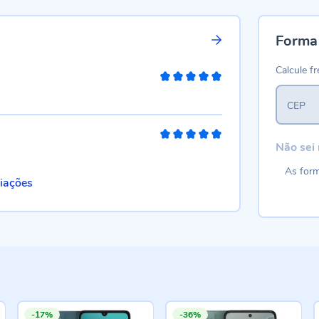
Forma
Calcule fr
100%
CEP
100%
Não sei
As form
liações
-17%
-36%