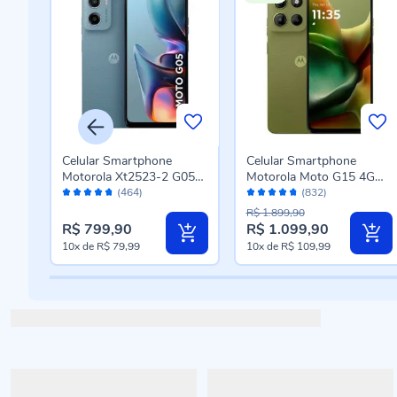
Celular Smartphone
Celular Smartphone
G
Motorola Xt2523-2 G05
Motorola Moto G15 4G
Avaliação:
Avaliação:
fite
128Gb - CINZA
256Gb 4Gb Ram - Verde
(464)
(832)
94%
94%
R$ 1.899,90
R$ 799,90
R$ 1.099,90
Preço
10x
de
R$ 79,99
10x
de
R$ 109,99
especial