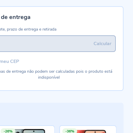
 de entrega
ete, prazo de entrega e retirada
Calcular
 meu CEP
as de entrega não podem ser calculadas pois o produto está
indisponível
-26%
-36%
-1