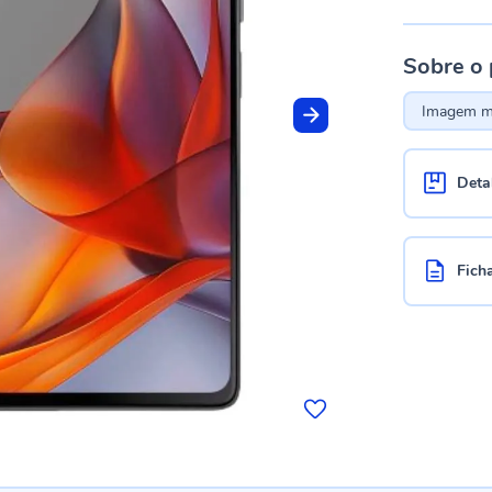
Sobre o
Imagem me
Deta
Fich