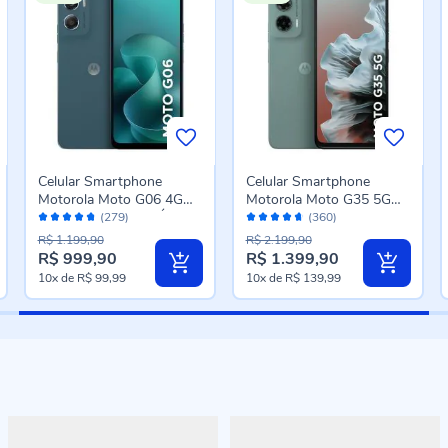
Celular Smartphone
Celular Smartphone
Motorola Moto G06 4G
Motorola Moto G35 5G
Avaliação:
Avaliação:
128Gb 4Gb Ram - Água
256Gb - Cinza
(279)
(360)
94%
92%
Marinha
R$ 1.199,90
R$ 2.199,90
R$ 999,90
R$ 1.399,90
Preço
Preço
10x
de
R$ 99,99
10x
de
R$ 139,99
especial
especial