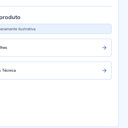
 produto
ramente ilustrativa
lhes
a Técnica