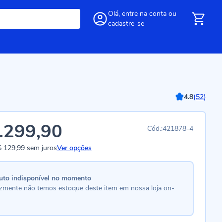
Olá,
entre
na conta
ou
cadastre-se
4.8
(
52
)
.299,90
421878-4
 129,99
sem juros
Ver opções
uto indisponível no momento
lizmente não temos estoque deste item em nossa loja on-