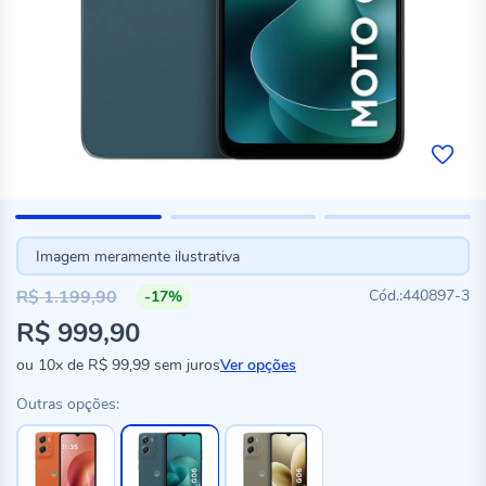
Imagem meramente ilustrativa
R$ 1.199,90
440897-3
-17%
Preço
R$ 999,90
especial
ou
10x
de
R$ 99,99
sem juros
Ver opções
Outras opções: