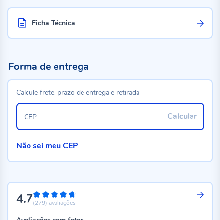
Ficha Técnica
Forma de entrega
Calcule frete, prazo de entrega e retirada
Calcular
CEP
Não sei meu CEP
4.7
94%
(279)
avaliações
Avaliações com fotos