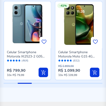
-42%
Celular Smartphone
Celular Smartphone
Motorola Xt2523-2 G05
Motorola Moto G15 4G
Avaliação:
Avaliação:
128Gb - CINZA
256Gb 4Gb Ram - Verde
(464)
(832)
94%
94%
R$ 1.899,90
R$ 799,90
R$ 1.099,90
Preço
10x
R$ 79,99
10x
R$ 109,99
especial