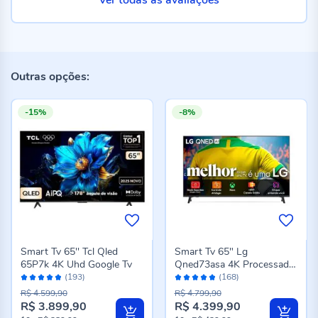
Ver todas as avaliações
Outras opções:
-15%
-8%
Smart Tv 65'' Tcl Qled
Smart Tv 65" Lg
65P7k 4K Uhd Google Tv
Qned73asa 4K Processador
Avaliação:
Avaliação:
Ai A7 Ger 8 Webos 25
(193)
(168)
96%
96%
R$ 4.599,90
R$ 4.799,90
R$ 3.899,90
R$ 4.399,90
Preço
Preço