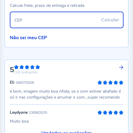
Calcule frete, prazo de entrega e retirada
Calcular
CEP
Não sei meu CEP
5
100%
(10)
avaliações
Eli
26/07/2026
100%
é bom, imagem muito boa nítida, se o som estiver abafado é
só ir nas configurações e arrumar o som…super recomendo
Leydyane
23/06/2025
100%
Muito boa