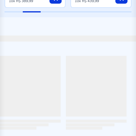
10x
R$ 389,99
10x
R$ 439,99
especial
especial