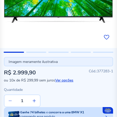
Imagem meramente ilustrativa
R$ 2.999,90
377283-1
ou
10x
de
R$ 299,99
sem juros
Ver opções
Quantidade
Ganhe
74
bilhetes
e
concorra a uma BMW X1
comprando esse produto