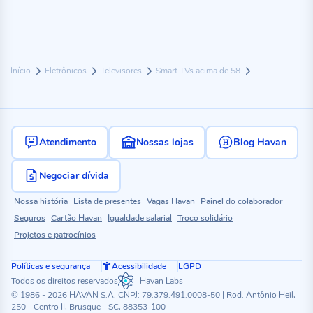
Início
Eletrônicos
Televisores
Smart TVs acima de 58
Atendimento
Nossas lojas
Blog Havan
Negociar dívida
Nossa história
Lista de presentes
Vagas Havan
Painel do colaborador
Seguros
Cartão Havan
Igualdade salarial
Troco solidário
Projetos e patrocínios
Políticas e segurança
Acessibilidade
LGPD
Todos os direitos reservados
Havan Labs
© 1986 - 2026 HAVAN S.A. CNPJ: 79.379.491.0008-50 | Rod. Antônio Heil,
250 - Centro II, Brusque - SC, 88353-100