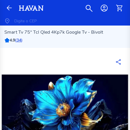
Smart Tv 75“ Tcl Qled 4Kp7k Google Tv - Bivolt
4.9
(
34
)