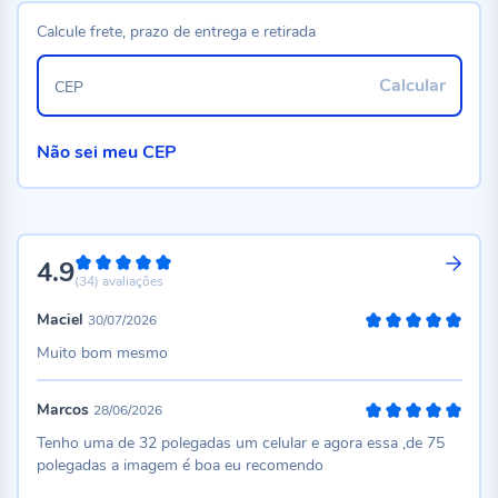
Calcule frete, prazo de entrega e retirada
Calcular
CEP
Não sei meu CEP
4.9
98%
(34)
avaliações
Maciel
30/07/2026
100%
Muito bom mesmo
Marcos
28/06/2026
100%
Tenho uma de 32 polegadas um celular e agora essa ,de 75
polegadas a imagem é boa eu recomendo