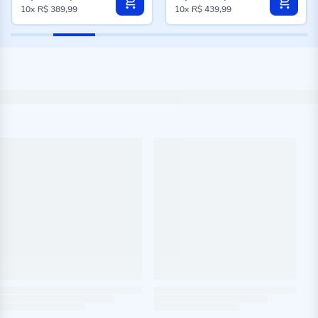
Preço
Preço
10x
R$ 389,99
10x
R$ 439,99
especial
especial