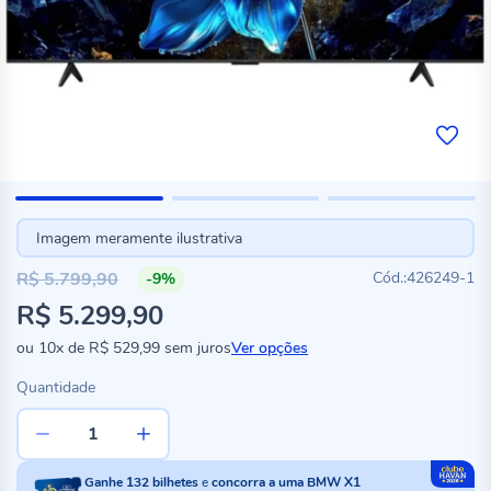
Imagem meramente ilustrativa
R$ 5.799,90
426249-1
-9%
Preço
R$ 5.299,90
especial
ou
10x
de
R$ 529,99
sem juros
Ver opções
Quantidade
Ganhe
132
bilhetes
e
concorra a uma BMW X1