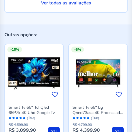
Ver todas as avaliações
Outras opções:
-15%
-8%
Smart Tv 65'' Tcl Qled
Smart Tv 65" Lg
65P7k 4K Uhd Google Tv
Qned73asa 4K Processador
Avaliação:
Avaliação:
Ai A7 Ger 8 Webos 25
(193)
(168)
96%
96%
R$ 4.599,90
R$ 4.799,90
R$ 3.899,90
R$ 4.399,90