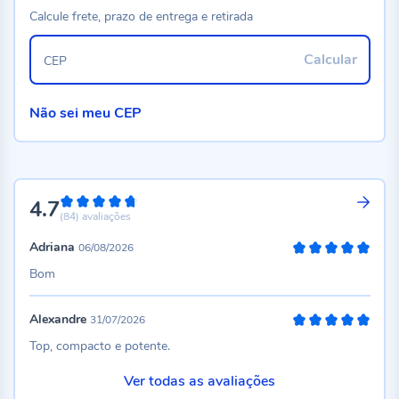
Calcule frete, prazo de entrega e retirada
Calcular
CEP
Não sei meu CEP
4.7
94%
(84)
avaliações
Adriana
06/08/2026
100%
Bom
Alexandre
31/07/2026
100%
Top, compacto e potente.
Ver todas as avaliações