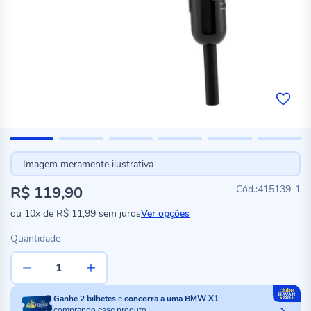
Imagem meramente ilustrativa
R$ 119,90
415139-1
ou
10x
de
R$ 11,99
sem juros
Ver opções
Quantidade
Ganhe
2
bilhetes
e
concorra a uma BMW X1
comprando esse produto