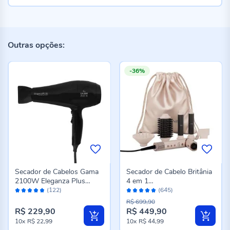
Outras opções:
-36%
Secador de Cabelos Gama
Secador de Cabelo Britânia
2100W Eleganza Plus
4 em 1
Avaliação:
Avaliação:
Ceramic
Motor BLDC 1450W BSD1
(122)
(645)
96%
96%
5A
R$ 699,90
R$ 229,90
R$ 449,90
10x
R$ 22,99
10x
R$ 44,99