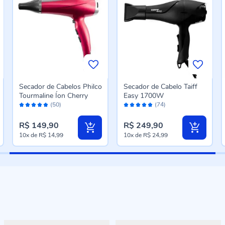
Secador de Cabelos Philco
Secador de Cabelo Taiff
Tourmaline Íon Cherry
Easy 1700W
Avaliação:
Avaliação:
(50)
(74)
96%
96%
R$ 149,90
R$ 249,90
10x
de
R$ 14,99
10x
de
R$ 24,99