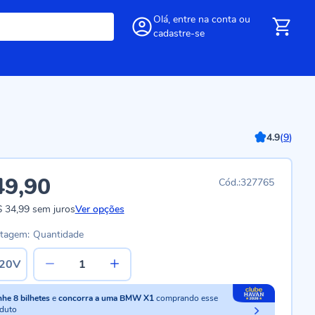
Olá,
entre
na conta
ou
cadastre-se
4.9
(
9
)
49,90
327765
 34,99
sem juros
Ver opções
ltagem:
Quantidade
20V
nhe
8
bilhetes
e
concorra a uma BMW X1
comprando esse
duto