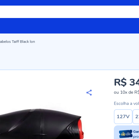
belos Taiff Black Ion
R$ 3
ou
10x
de
R$
Escolha a vo
127V
2
Ga
pro