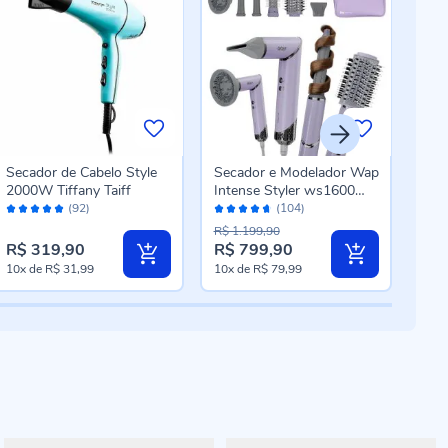
Secador de Cabelo Style
Secador e Modelador Wap
Sec
2000W Tiffany Taiff
Intense Styler ws1600
Brit
Avaliação:
Avaliação:
Aval
Digital 5 em 1
Bivo
(92)
(104)
98%
92%
88
R$ 1.199,90
R$ 319,90
R$ 799,90
R$ 
10x
de
R$ 31,99
10x
de
R$ 79,99
10x