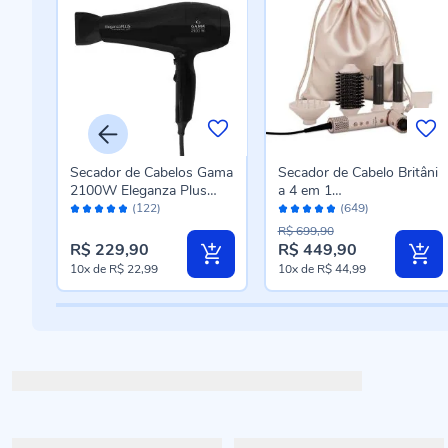
hilco
Secador de Cabelos Gama
Secador de Cabelo Britâni
r
2100W Eleganza Plus
a 4 em 1
Avaliação:
Avaliação:
Ceramic
Motor BLDC 1450W BSD
(122)
(649)
96%
96%
15A
R$ 699,90
R$ 229,90
R$ 449,90
10x
de
R$ 22,99
10x
de
R$ 44,99