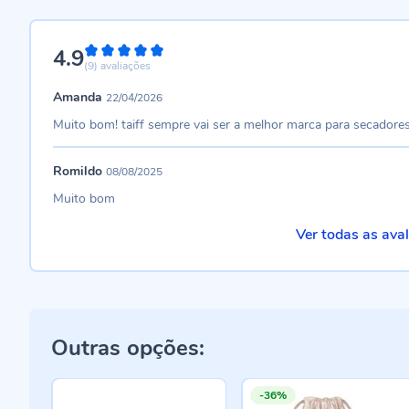
4.9
98%
(9)
avaliações
Amanda
22/04/2026
Muito bom! taiff sempre vai ser a melhor marca para secadores
Romildo
08/08/2025
Muito bom
Ver todas as ava
Outras opções:
-36%