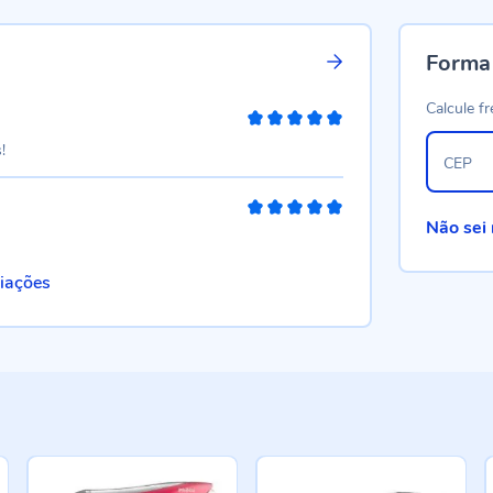
Forma
Calcule fr
100%
!
CEP
100%
Não sei
liações