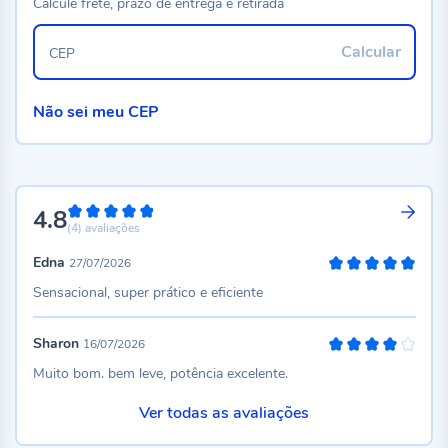
Calcule frete, prazo de entrega e retirada
Calcular
CEP
Não sei meu CEP
4.8
96%
(4)
avaliações
Edna
27/07/2026
100%
Sensacional, super prático e eficiente
Sharon
16/07/2026
80%
Muito bom. bem leve, potência excelente.
Ver todas as avaliações