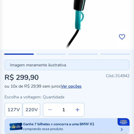
Imagem meramente ilustrativa
R$ 299,90
314942
ou
10x
de
R$ 29,99
sem juros
Ver opções
Escolha a voltagem:
Quantidade
127V
220V
Ganhe
7
bilhetes
e
concorra a uma BMW X1
comprando esse produto