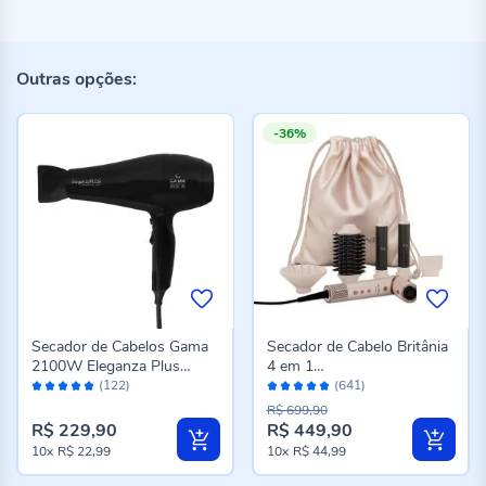
Outras opções:
-36%
Secador de Cabelos Gama
Secador de Cabelo Britânia
2100W Eleganza Plus
4 em 1
Avaliação:
Avaliação:
Ceramic
Motor BLDC 1450W BSD1
(122)
(641)
96%
96%
5A
R$ 699,90
R$ 229,90
R$ 449,90
10x
R$ 22,99
10x
R$ 44,99