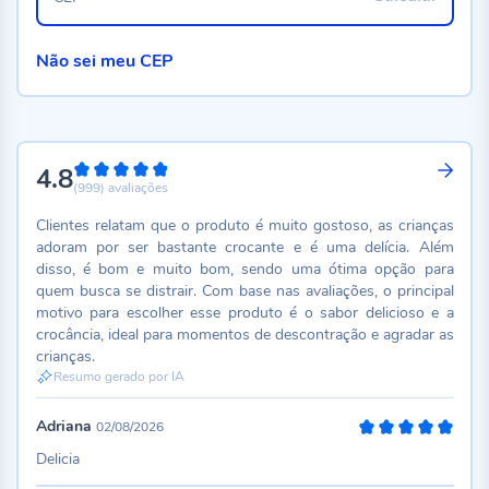
Não sei meu CEP
4.8
96%
(999)
avaliações
Clientes relatam que o produto é muito gostoso, as crianças
adoram por ser bastante crocante e é uma delícia. Além
disso, é bom e muito bom, sendo uma ótima opção para
quem busca se distrair. Com base nas avaliações, o principal
motivo para escolher esse produto é o sabor delicioso e a
crocância, ideal para momentos de descontração e agradar as
crianças.
Resumo gerado por IA
Adriana
02/08/2026
100%
Delicia