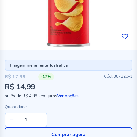
Imagem meramente ilustrativa
R$ 17,99
387223-1
-17%
Preço
R$ 14,99
especial
ou
3x
de
R$ 4,99
sem juros
Ver opções
Quantidade
Comprar agora