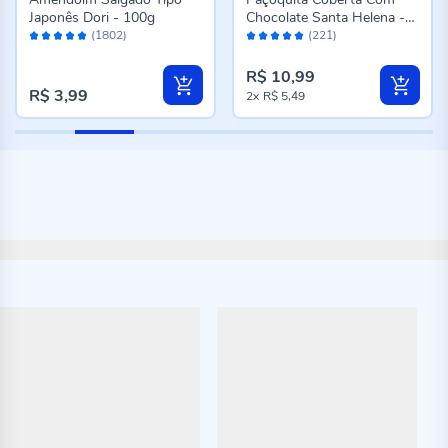
Japonês Dori - 100g
Chocolate Santa Helena -
Avaliação:
Avaliação:
144g
(1802)
(221)
96%
96%
R$ 10,99
R$ 3,99
2x
R$ 5,49