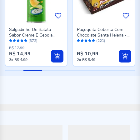
Salgadinho De Batata
Paçoquita Coberta Com
Sabor Creme E Cebola
Chocolate Santa Helena -
Avaliação:
Avaliação:
Pringles - 109g
144g
(372)
(221)
96%
96%
R$ 17,99
R$ 14,99
R$ 10,99
Preço
3x
R$ 4,99
2x
R$ 5,49
especial