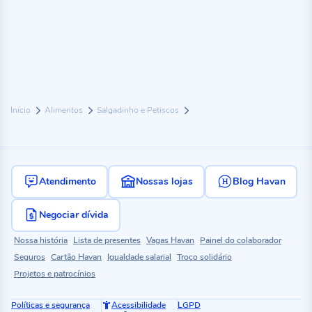
Início
Alimentos
Salgadinho e Petiscos
Atendimento
Nossas lojas
Blog Havan
Negociar dívida
Nossa história
Lista de presentes
Vagas Havan
Painel do colaborador
Seguros
Cartão Havan
Igualdade salarial
Troco solidário
Projetos e patrocínios
Políticas e segurança
Acessibilidade
LGPD