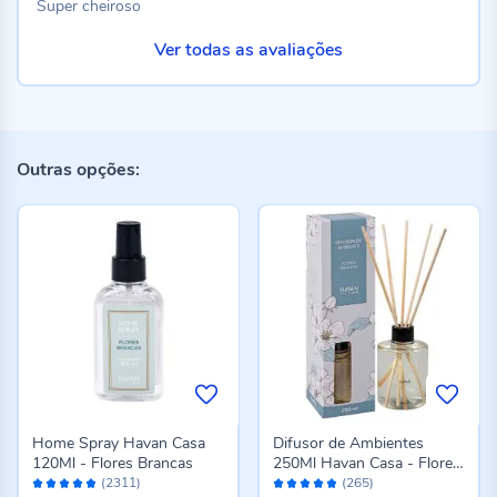
Super cheiroso
Ver todas as avaliações
Outras opções:
Home Spray Havan Casa
Difusor de Ambientes
120Ml - Flores Brancas
250Ml Havan Casa - Flores
Avaliação:
Avaliação:
Brancas
(2311)
(265)