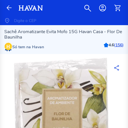
Sachê Aromatizante Evita Mofo 15G Havan Casa - Flor De
Baunilha
4.6
(
156
)
Só tem na Havan