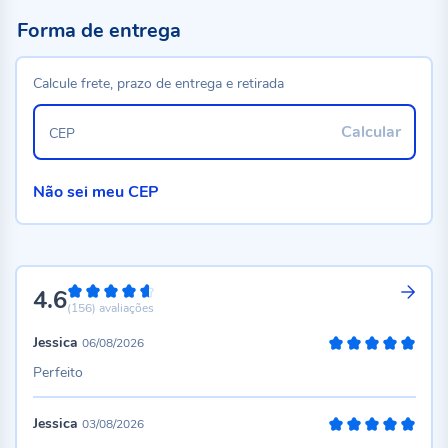
Forma de entrega
Calcule frete, prazo de entrega e retirada
Calcular
CEP
Não sei meu CEP
4.6
92%
(156)
avaliações
Jessica
06/08/2026
100%
Perfeito
Jessica
03/08/2026
100%